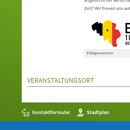
angesichts der wirtsch
Zeit? Wir freuen uns au
© Belgienzentrum
VERANSTALTUNGSORT
Kontaktformular
(Öffnet
Stadtplan
in
einem
neuen