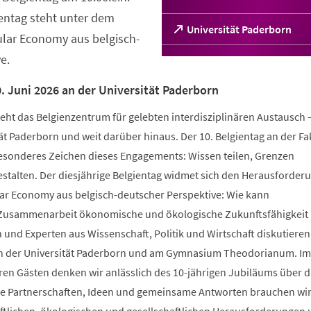
entag steht unter dem
(Öffnet
Universität Paderborn
lar Economy aus belgisch-
in
einem
e.
neuen
Tab)
. Juni 2026 an der Universität Paderborn
eht das Belgienzentrum für gelebten interdisziplinären Austausch 
ät Paderborn und weit darüber hinaus. Der 10. Belgientag an der Fa
esonderes Zeichen dieses Engagements: Wissen teilen, Grenzen
stalten. Der diesjährige Belgientag widmet sich den Herausforder
ar Economy aus belgisch-deutscher Perspektive: Wie kann
Zusammenarbeit ökonomische und ökologische Zukunftsfähigkeit
und Experten aus Wissenschaft, Politik und Wirtschaft diskutieren
an der Universität Paderborn und am Gymnasium Theodorianum. I
stren Gästen denken wir anlässlich des 10-jährigen Jubiläums über 
he Partnerschaften, Ideen und gemeinsame Antworten brauchen wi