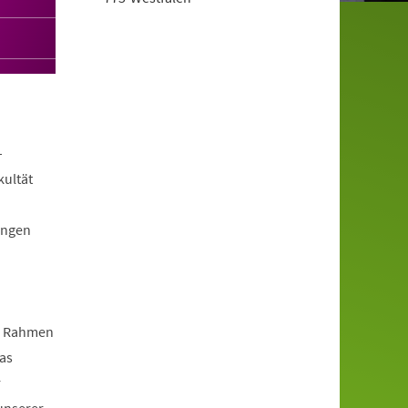
–
kultät
ungen
m Rahmen
das
r