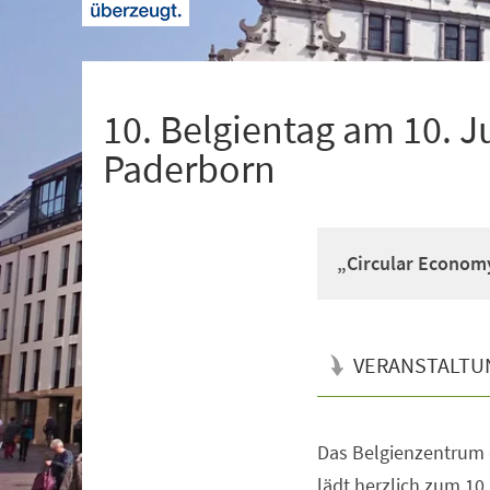
+
1
10. Belgientag am 10. J
Paderborn
„Circular Economy
VERANSTALTU
Das Belgienzentrum 
Veranstaltungsinformationen
lädt herzlich zum 10.