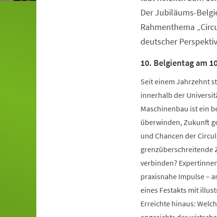
Der Jubiläums-Belgi
Rahmenthema „Circu
deutscher Perspektiv
10. Belgientag am 10
Seit einem Jahrzehnt st
innerhalb der Universit
Maschinenbau ist ein b
überwinden, Zukunft ge
und Chancen der Circul
grenzüberschreitende 
verbinden? Expertinnen 
praxisnahe Impulse – 
eines Festakts mit illu
Erreichte hinaus: Welc