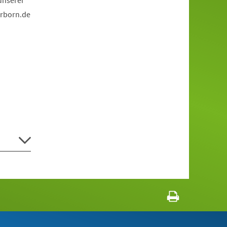
unserer
erborn
de