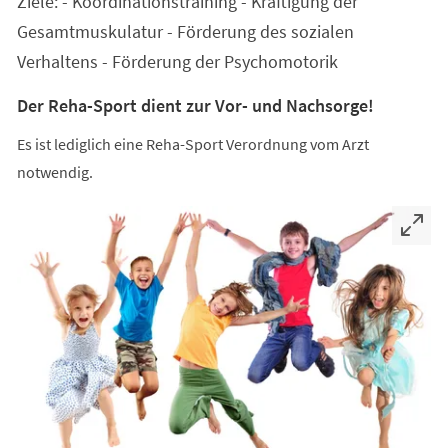
Ziele: - Koordinationstraining - Kräftigung der
neuen
Tab)
Gesamtmuskulatur - Förderung des sozialen
Verhaltens - Förderung der Psychomotorik
Der Reha-Sport dient zur Vor- und Nachsorge!
Es ist lediglich eine Reha-Sport Verordnung vom Arzt
notwendig.