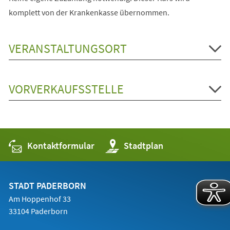
komplett von der Krankenkasse übernommen.
VERANSTALTUNGSORT
VORVERKAUFSSTELLE
Kontaktformular
(Öffnet
Stadtplan
in
einem
neuen
Tab)
STADT PADERBORN
Am Hoppenhof 33
33104 Paderborn