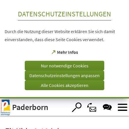
Inhalt anspringen
DATENSCHUTZEINSTELLUNGEN
Durch die Nutzung dieser Website erklären Sie sich damit
einverstanden, dass diese Seite Cookies verwendet.
(Öffnet
Mehr Infos
in
einem
Nur notwendige Cookies
neuen
Tab)
Datenschutzeinstellungen anpassen
Alle Cookies akzeptieren
Visuelle
Paderborn
Assistenzsoftware
öffnen.