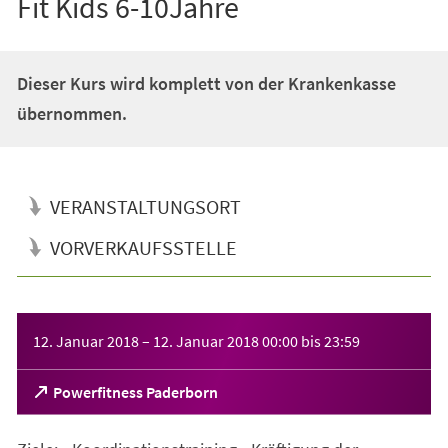
Fit Kids 6-10Jahre
Dieser Kurs wird komplett von der Krankenkasse
übernommen.
VERANSTALTUNGSORT
VORVERKAUFSSTELLE
Veranstaltungsinformationen
12. Januar 2018
–
12. Januar 2018
00:00
bis
23:59
(Öffnet
Powerfitness Paderborn
in
einem