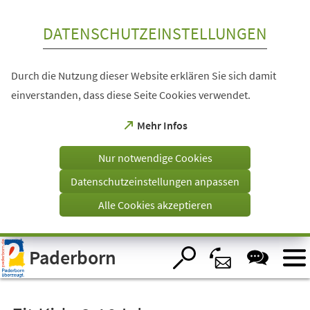
Inhalt anspringen
DATENSCHUTZEINSTELLUNGEN
Durch die Nutzung dieser Website erklären Sie sich damit
einverstanden, dass diese Seite Cookies verwendet.
(Öffnet
Mehr Infos
in
einem
Nur notwendige Cookies
neuen
Tab)
Datenschutzeinstellungen anpassen
Alle Cookies akzeptieren
Visuelle
Paderborn
Assistenzsoftware
öffnen.