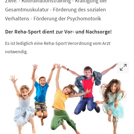
Ziele: - Koordinationstraining - Kräftigung der
neuen
Tab)
Gesamtmuskulatur - Förderung des sozialen
Verhaltens - Förderung der Psychomotorik
Der Reha-Sport dient zur Vor- und Nachsorge!
Es ist lediglich eine Reha-Sport Verordnung vom Arzt
notwendig.