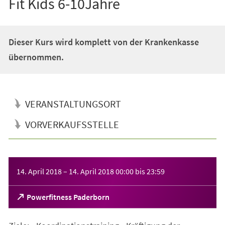
Fit Kids 6-10Jahre
Dieser Kurs wird komplett von der Krankenkasse
übernommen.
VERANSTALTUNGSORT
VORVERKAUFSSTELLE
Veranstaltungsinformationen
14. April 2018
–
14. April 2018
00:00
bis
23:59
(Öffnet
Powerfitness Paderborn
in
einem