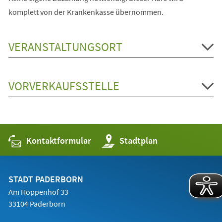
komplett von der Krankenkasse übernommen.
VERANSTALTUNGSORT
VORVERKAUFSSTELLE
Kontaktformular
(Öffnet
Stadtplan
in
einem
neuen
Tab)
STADT PADERBORN
Am Hoppenhof 33
33104 Paderborn