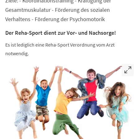
Ziele: - Koordinationstraining - Kräftigung der
neuen
Tab)
Gesamtmuskulatur - Förderung des sozialen
Verhaltens - Förderung der Psychomotorik
Der Reha-Sport dient zur Vor- und Nachsorge!
Es ist lediglich eine Reha-Sport Verordnung vom Arzt
notwendig.