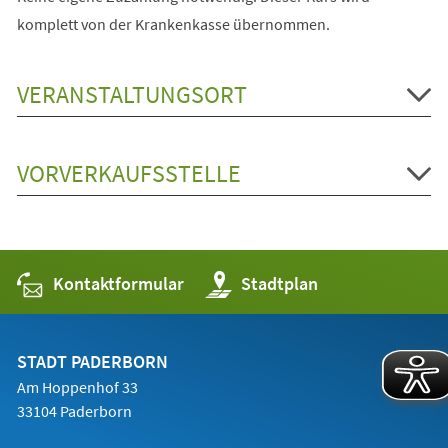
komplett von der Krankenkasse übernommen.
VERANSTALTUNGSORT
VORVERKAUFSSTELLE
Kontaktformular
(Öffnet
Stadtplan
in
einem
neuen
Tab)
STADT PADERBORN
Am Hoppenhof 33
33104 Paderborn