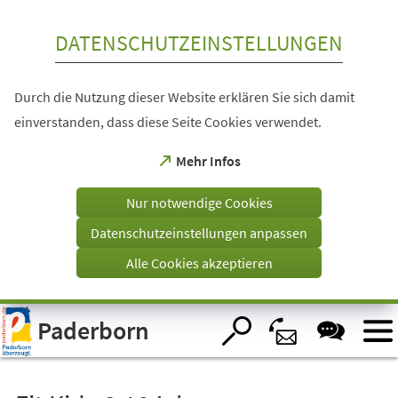
Inhalt anspringen
DATENSCHUTZEINSTELLUNGEN
Durch die Nutzung dieser Website erklären Sie sich damit
einverstanden, dass diese Seite Cookies verwendet.
(Öffnet
Mehr Infos
in
einem
Nur notwendige Cookies
neuen
Tab)
Datenschutzeinstellungen anpassen
Alle Cookies akzeptieren
Visuelle
Paderborn
Assistenzsoftware
öffnen.