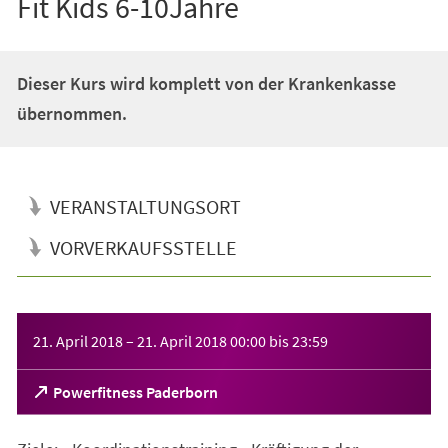
Fit Kids 6-10Jahre
Dieser Kurs wird komplett von der Krankenkasse
übernommen.
VERANSTALTUNGSORT
VORVERKAUFSSTELLE
Veranstaltungsinformationen
21. April 2018
–
21. April 2018
00:00
bis
23:59
(Öffnet
Powerfitness Paderborn
in
einem