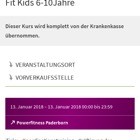
Fit Kids 6-10Jahre
Dieser Kurs wird komplett von der Krankenkasse
übernommen.
VERANSTALTUNGSORT
VORVERKAUFSSTELLE
Veranstaltungsinformationen
13. Januar 2018
–
13. Januar 2018
00:00
bis
23:59
(Öffnet
Powerfitness Paderborn
in
einem