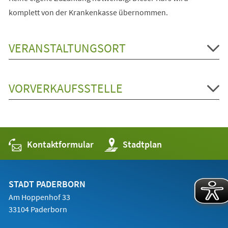
komplett von der Krankenkasse übernommen.
VERANSTALTUNGSORT
VORVERKAUFSSTELLE
Kontaktformular
(Öffnet
Stadtplan
in
einem
neuen
Tab)
STADT PADERBORN
Am Hoppenhof 33
33104 Paderborn