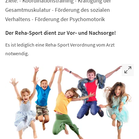
Ziele: - Koordinationstraining - Kräftigung der
neuen
Tab)
Gesamtmuskulatur - Förderung des sozialen
Verhaltens - Förderung der Psychomotorik
Der Reha-Sport dient zur Vor- und Nachsorge!
Es ist lediglich eine Reha-Sport Verordnung vom Arzt
notwendig.