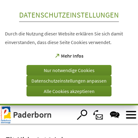
Inhalt anspringen
DATENSCHUTZEINSTELLUNGEN
Durch die Nutzung dieser Website erklären Sie sich damit
einverstanden, dass diese Seite Cookies verwendet.
(Öffnet
Mehr Infos
in
einem
Nur notwendige Cookies
neuen
Tab)
Datenschutzeinstellungen anpassen
Alle Cookies akzeptieren
Visuelle
Paderborn
Assistenzsoftware
öffnen.