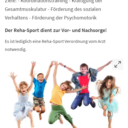
Ziele: - Koordinationstraining - Kräftigung der
neuen
Tab)
Gesamtmuskulatur - Förderung des sozialen
Verhaltens - Förderung der Psychomotorik
Der Reha-Sport dient zur Vor- und Nachsorge!
Es ist lediglich eine Reha-Sport Verordnung vom Arzt
notwendig.