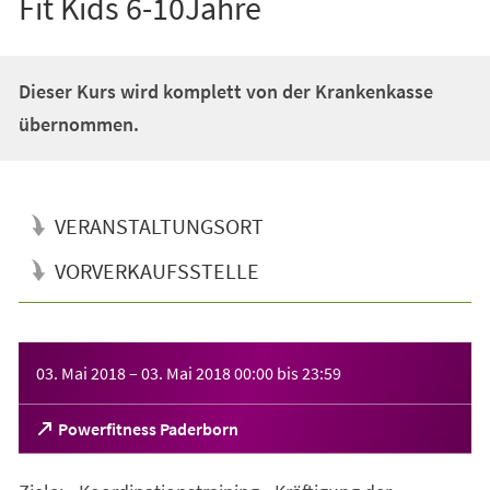
Fit Kids 6-10Jahre
Dieser Kurs wird komplett von der Krankenkasse
übernommen.
VERANSTALTUNGSORT
VORVERKAUFSSTELLE
Veranstaltungsinformationen
03. Mai 2018
–
03. Mai 2018
00:00
bis
23:59
(Öffnet
Powerfitness Paderborn
in
einem