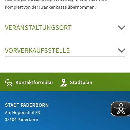
komplett von der Krankenkasse übernommen.
VERANSTALTUNGSORT
VORVERKAUFSSTELLE
Kontaktformular
(Öffnet
Stadtplan
in
einem
neuen
Tab)
STADT PADERBORN
Am Hoppenhof 33
33104 Paderborn