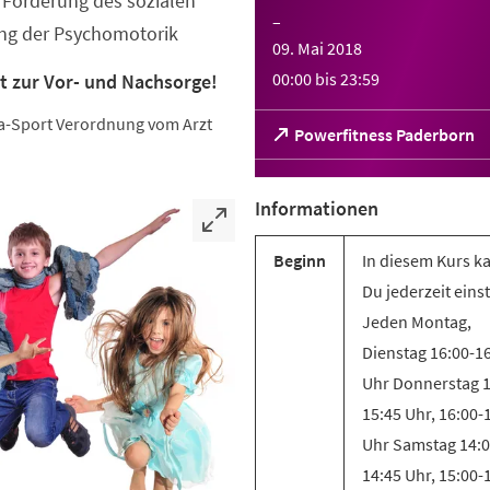
Förderung des sozialen
–
ung der Psychomotorik
09. Mai 2018
00:00
bis
23:59
t zur Vor- und Nachsorge!
eha-Sport Verordnung vom Arzt
(Öffnet
Powerfitness Paderborn
in
einem
neuen
Informationen
Tab)
Beginn
In diesem Kurs k
Du jederzeit eins
Jeden Montag,
Dienstag 16:00-1
Uhr Donnerstag 1
15:45 Uhr, 16:00-
Uhr Samstag 14:0
14:45 Uhr, 15:00-