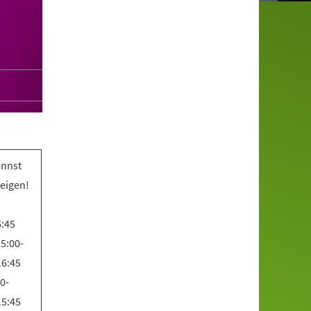
annst
teigen!
6:45
5:00-
16:45
0-
15:45