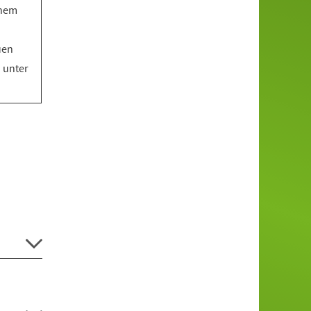
inem
uen
o unter