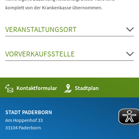
komplett von der Krankenkasse übernommen.
VERANSTALTUNGSORT
VORVERKAUFSSTELLE
Kontaktformular
(Öffnet
Stadtplan
in
einem
neuen
Tab)
STADT PADERBORN
Am Hoppenhof 33
33104 Paderborn