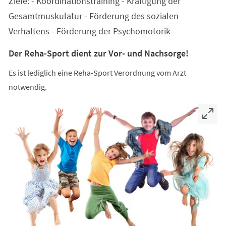
Ziele: - Koordinationstraining - Kräftigung der
neuen
Tab)
Gesamtmuskulatur - Förderung des sozialen
Verhaltens - Förderung der Psychomotorik
Der Reha-Sport dient zur Vor- und Nachsorge!
Es ist lediglich eine Reha-Sport Verordnung vom Arzt
notwendig.