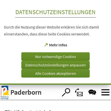
Inhalt anspringen
DATENSCHUTZEINSTELLUNGEN
Durch die Nutzung dieser Website erklären Sie sich damit
einverstanden, dass diese Seite Cookies verwendet.
(Öffnet
Mehr Infos
in
einem
Nur notwendige Cookies
neuen
Tab)
Datenschutzeinstellungen anpassen
Alle Cookies akzeptieren
Visuelle
Paderborn
Assistenzsoftware
öffnen.