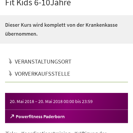
Fit Kids 6-10Jahre
Dieser Kurs wird komplett von der Krankenkasse
übernommen.
VERANSTALTUNGSORT
VORVERKAUFSSTELLE
Veranstaltungsinformationen
20. Mai 2018
–
20. Mai 2018
00:00
bis
23:59
(Öffnet
Powerfitness Paderborn
in
einem