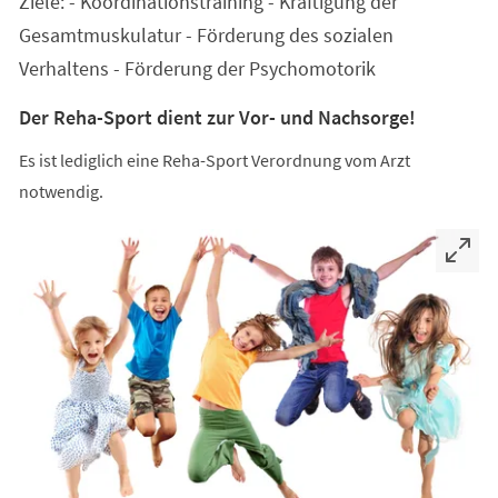
Ziele: - Koordinationstraining - Kräftigung der
neuen
Tab)
Gesamtmuskulatur - Förderung des sozialen
Verhaltens - Förderung der Psychomotorik
Der Reha-Sport dient zur Vor- und Nachsorge!
Es ist lediglich eine Reha-Sport Verordnung vom Arzt
notwendig.