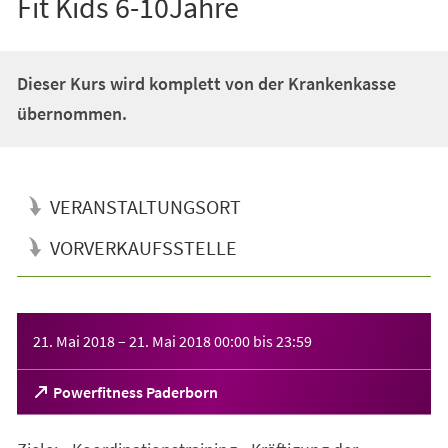
Fit Kids 6-10Jahre
Dieser Kurs wird komplett von der Krankenkasse
übernommen.
VERANSTALTUNGSORT
VORVERKAUFSSTELLE
Veranstaltungsinformationen
21. Mai 2018
–
21. Mai 2018
00:00
bis
23:59
(Öffnet
Powerfitness Paderborn
in
einem