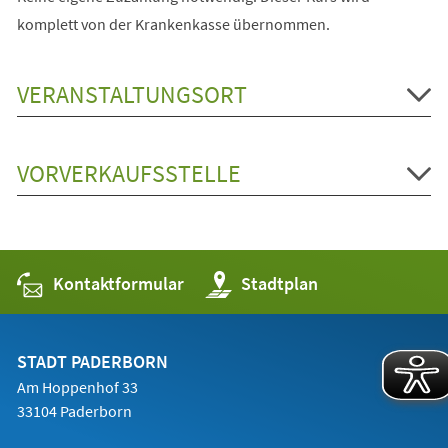
komplett von der Krankenkasse übernommen.
VERANSTALTUNGSORT
VORVERKAUFSSTELLE
Kontaktformular
(Öffnet
Stadtplan
in
einem
neuen
Tab)
STADT PADERBORN
Am Hoppenhof 33
33104 Paderborn