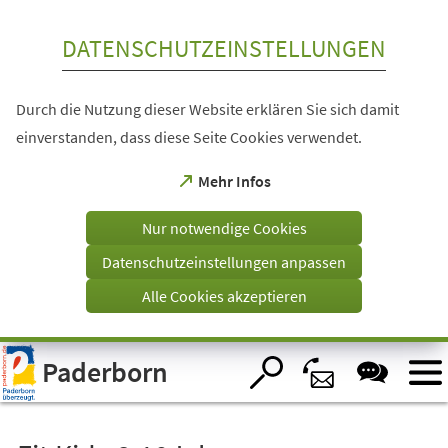
Inhalt anspringen
DATENSCHUTZEINSTELLUNGEN
Durch die Nutzung dieser Website erklären Sie sich damit
einverstanden, dass diese Seite Cookies verwendet.
(Öffnet
Mehr Infos
in
einem
Nur notwendige Cookies
neuen
Tab)
Datenschutzeinstellungen anpassen
Alle Cookies akzeptieren
Visuelle
Paderborn
Assistenzsoftware
öffnen.