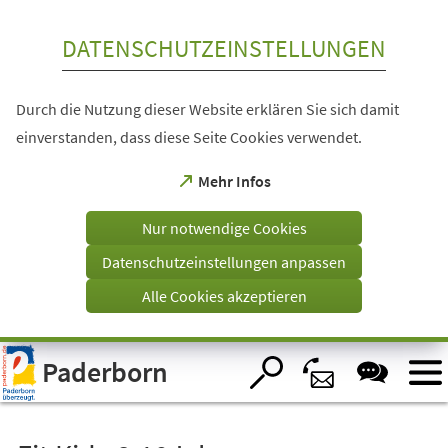
Inhalt anspringen
DATENSCHUTZEINSTELLUNGEN
Durch die Nutzung dieser Website erklären Sie sich damit
einverstanden, dass diese Seite Cookies verwendet.
(Öffnet
Mehr Infos
in
einem
Nur notwendige Cookies
neuen
Tab)
Datenschutzeinstellungen anpassen
Alle Cookies akzeptieren
Visuelle
Paderborn
Assistenzsoftware
öffnen.