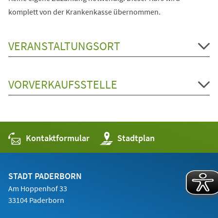
komplett von der Krankenkasse übernommen.
VERANSTALTUNGSORT
VORVERKAUFSSTELLE
Kontaktformular
(Öffnet
Stadtplan
in
einem
neuen
Tab)
STADT PADERBORN
Am Hoppenhof 33
33104 Paderborn