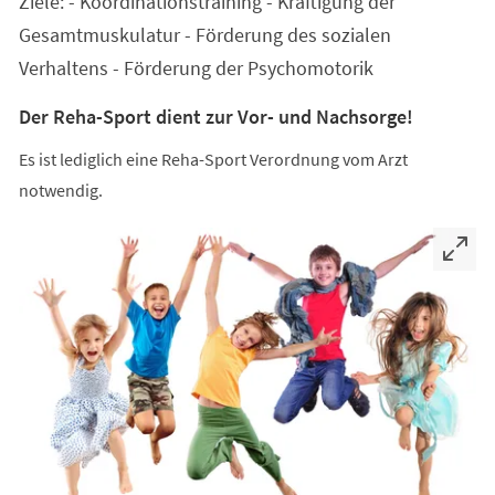
Ziele: - Koordinationstraining - Kräftigung der
neuen
Tab)
Gesamtmuskulatur - Förderung des sozialen
Verhaltens - Förderung der Psychomotorik
Der Reha-Sport dient zur Vor- und Nachsorge!
Es ist lediglich eine Reha-Sport Verordnung vom Arzt
notwendig.