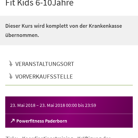
Fit Kids 6-10Jahre
Dieser Kurs wird komplett von der Krankenkasse
übernommen.
VERANSTALTUNGSORT
VORVERKAUFSSTELLE
Veranstaltungsinformationen
23. Mai 2018
–
23. Mai 2018
00:00
bis
23:59
(Öffnet
Powerfitness Paderborn
in
einem