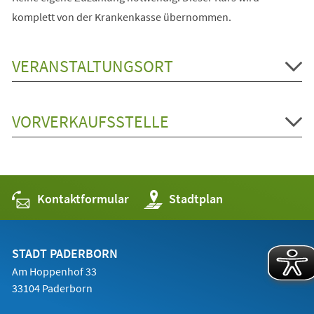
komplett von der Krankenkasse übernommen.
VERANSTALTUNGSORT
VORVERKAUFSSTELLE
Kontaktformular
(Öffnet
Stadtplan
in
einem
neuen
Tab)
STADT PADERBORN
Am Hoppenhof 33
33104 Paderborn