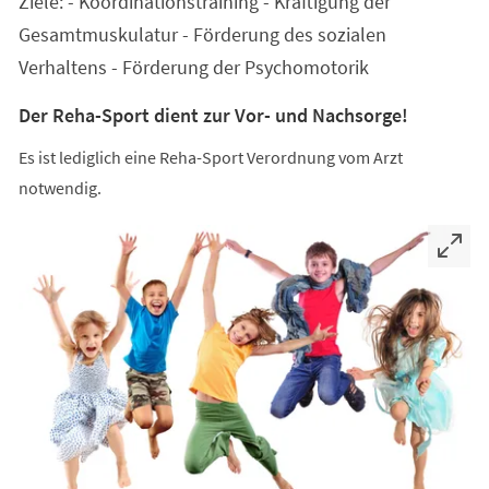
Ziele: - Koordinationstraining - Kräftigung der
neuen
Tab)
Gesamtmuskulatur - Förderung des sozialen
Verhaltens - Förderung der Psychomotorik
Der Reha-Sport dient zur Vor- und Nachsorge!
Es ist lediglich eine Reha-Sport Verordnung vom Arzt
notwendig.