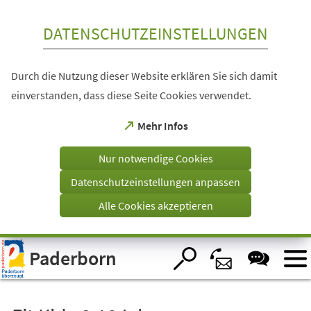
Inhalt anspringen
DATENSCHUTZEINSTELLUNGEN
Durch die Nutzung dieser Website erklären Sie sich damit
einverstanden, dass diese Seite Cookies verwendet.
(Öffnet
Mehr Infos
in
einem
Nur notwendige Cookies
neuen
Tab)
Datenschutzeinstellungen anpassen
Alle Cookies akzeptieren
Visuelle
Paderborn
Assistenzsoftware
öffnen.