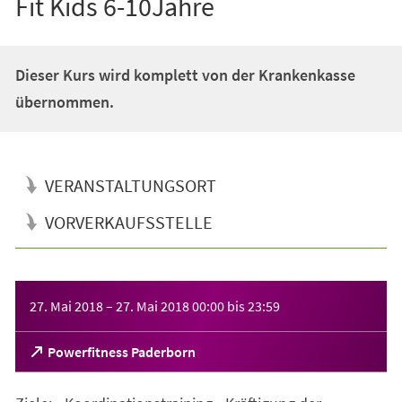
Fit Kids 6-10Jahre
Dieser Kurs wird komplett von der Krankenkasse
übernommen.
VERANSTALTUNGSORT
VORVERKAUFSSTELLE
Veranstaltungsinformationen
27. Mai 2018
–
27. Mai 2018
00:00
bis
23:59
(Öffnet
Powerfitness Paderborn
in
einem