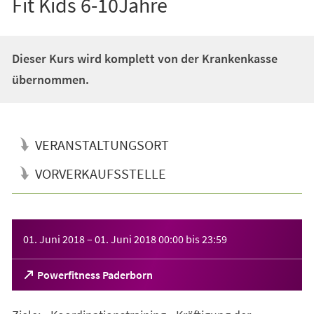
Fit Kids 6-10Jahre
Dieser Kurs wird komplett von der Krankenkasse
übernommen.
VERANSTALTUNGSORT
VORVERKAUFSSTELLE
Veranstaltungsinformationen
01. Juni 2018
–
01. Juni 2018
00:00
bis
23:59
(Öffnet
Powerfitness Paderborn
in
einem