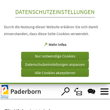
Inhalt anspringen
DATENSCHUTZEINSTELLUNGEN
Durch die Nutzung dieser Website erklären Sie sich damit
einverstanden, dass diese Seite Cookies verwendet.
(Öffnet
Mehr Infos
in
einem
Nur notwendige Cookies
neuen
Tab)
Datenschutzeinstellungen anpassen
Alle Cookies akzeptieren
Visuelle
Paderborn
Assistenzsoftware
öffnen.