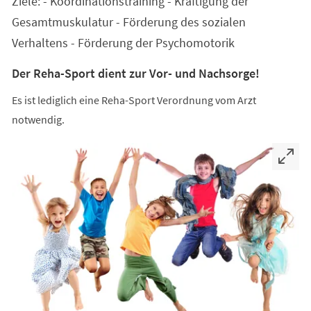
Ziele: - Koordinationstraining - Kräftigung der
neuen
Tab)
Gesamtmuskulatur - Förderung des sozialen
Verhaltens - Förderung der Psychomotorik
Der Reha-Sport dient zur Vor- und Nachsorge!
Es ist lediglich eine Reha-Sport Verordnung vom Arzt
notwendig.