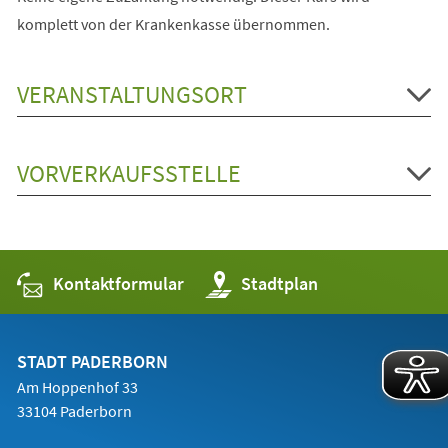
komplett von der Krankenkasse übernommen.
VERANSTALTUNGSORT
VORVERKAUFSSTELLE
Kontaktformular
(Öffnet
Stadtplan
in
einem
neuen
Tab)
STADT PADERBORN
Am Hoppenhof 33
33104 Paderborn