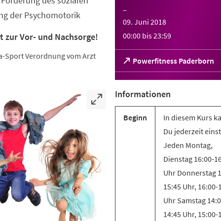
Förderung des sozialen
–
ung der Psychomotorik
09. Juni 2018
00:00
bis
23:59
t zur Vor- und Nachsorge!
eha-Sport Verordnung vom Arzt
(Öffnet
Powerfitness Paderborn
in
einem
neuen
Informationen
Tab)
Beginn
In diesem Kurs k
Du jederzeit eins
Jeden Montag,
Dienstag 16:00-1
Uhr Donnerstag 1
15:45 Uhr, 16:00-
Uhr Samstag 14:0
14:45 Uhr, 15:00-