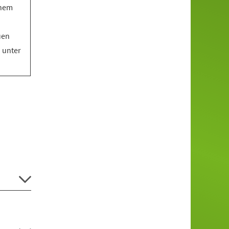
inem
uen
o unter