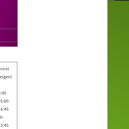
annst
teigen!
6:45
5:00-
16:45
0-
15:45