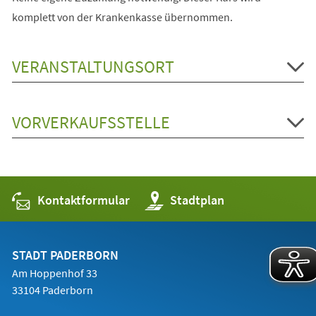
komplett von der Krankenkasse übernommen.
VERANSTALTUNGSORT
VORVERKAUFSSTELLE
Kontaktformular
(Öffnet
Stadtplan
in
einem
neuen
Tab)
STADT PADERBORN
Am Hoppenhof 33
33104 Paderborn