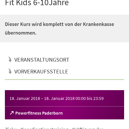
Fit Kids 6-10Jahre
Dieser Kurs wird komplett von der Krankenkasse
übernommen.
VERANSTALTUNGSORT
VORVERKAUFSSTELLE
Veranstaltungsinformationen
18. Januar 2018
–
18. Januar 2018
00:00
bis
23:59
(Öffnet
Powerfitness Paderborn
in
einem