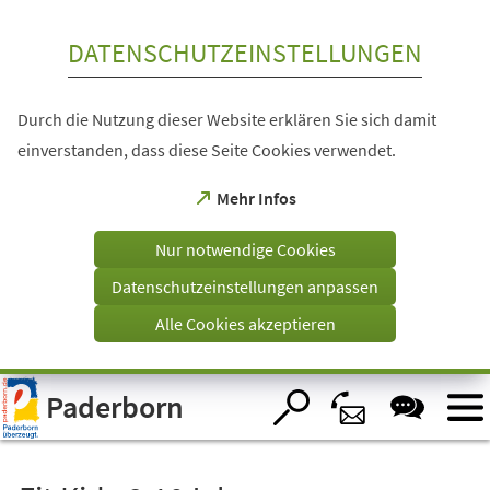
Inhalt anspringen
DATENSCHUTZEINSTELLUNGEN
Durch die Nutzung dieser Website erklären Sie sich damit
einverstanden, dass diese Seite Cookies verwendet.
(Öffnet
Mehr Infos
in
einem
Nur notwendige Cookies
neuen
Tab)
Datenschutzeinstellungen anpassen
Alle Cookies akzeptieren
Visuelle
Paderborn
Assistenzsoftware
öffnen.