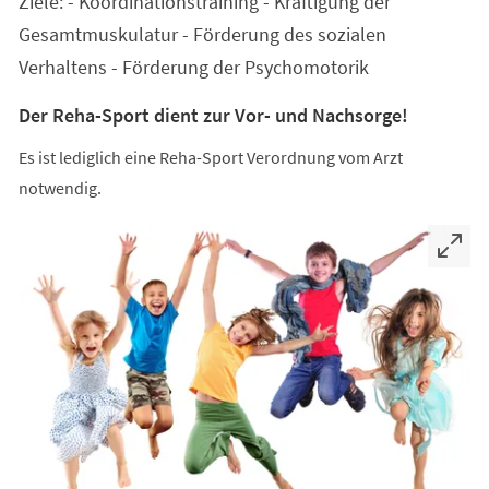
Ziele: - Koordinationstraining - Kräftigung der
neuen
Tab)
Gesamtmuskulatur - Förderung des sozialen
Verhaltens - Förderung der Psychomotorik
Der Reha-Sport dient zur Vor- und Nachsorge!
Es ist lediglich eine Reha-Sport Verordnung vom Arzt
notwendig.