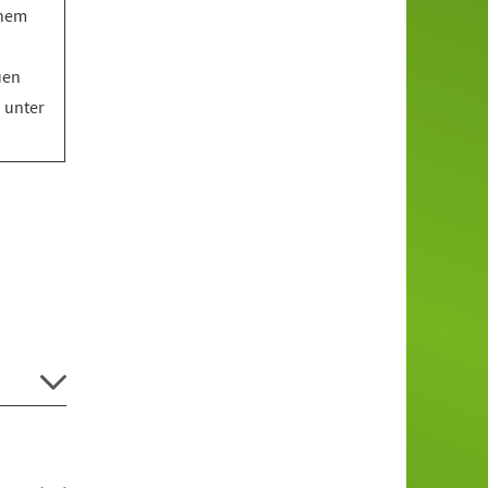
inem
uen
o unter