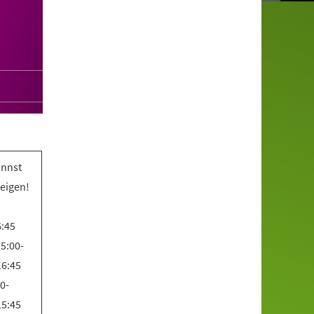
annst
teigen!
6:45
5:00-
16:45
0-
15:45