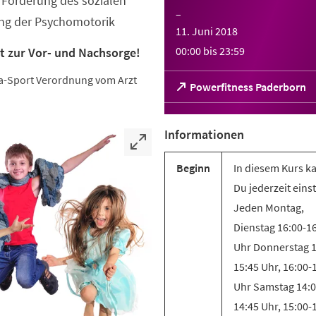
Förderung des sozialen
–
ung der Psychomotorik
11. Juni 2018
00:00
bis
23:59
t zur Vor- und Nachsorge!
eha-Sport Verordnung vom Arzt
(Öffnet
Powerfitness Paderborn
in
einem
neuen
Informationen
Tab)
Beginn
In diesem Kurs k
Du jederzeit eins
Jeden Montag,
Dienstag 16:00-1
Uhr Donnerstag 1
15:45 Uhr, 16:00-
Uhr Samstag 14:0
14:45 Uhr, 15:00-