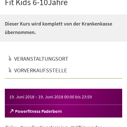
Fit Kids 6-10Jahre
Dieser Kurs wird komplett von der Krankenkasse
übernommen.
VERANSTALTUNGSORT
VORVERKAUFSSTELLE
Veranstaltungsinformationen
19. Juni 2018
–
19. Juni 2018
00:00
bis
23:59
(Öffnet
Powerfitness Paderborn
in
einem