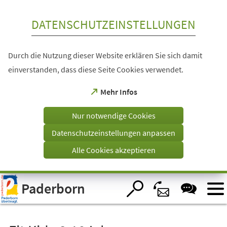
Inhalt anspringen
DATENSCHUTZEINSTELLUNGEN
Durch die Nutzung dieser Website erklären Sie sich damit
einverstanden, dass diese Seite Cookies verwendet.
(Öffnet
Mehr Infos
in
einem
Nur notwendige Cookies
neuen
Tab)
Datenschutzeinstellungen anpassen
Alle Cookies akzeptieren
Visuelle
Paderborn
Assistenzsoftware
öffnen.