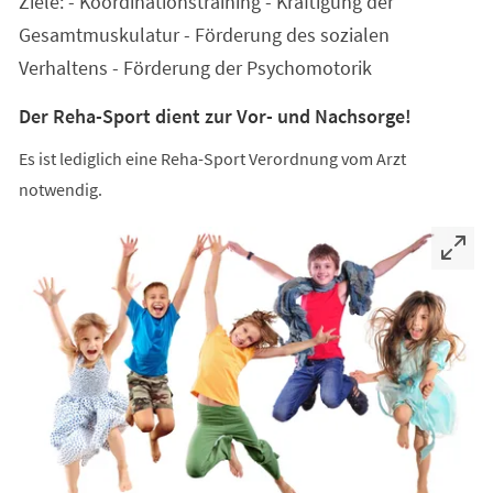
Ziele: - Koordinationstraining - Kräftigung der
neuen
Tab)
Gesamtmuskulatur - Förderung des sozialen
Verhaltens - Förderung der Psychomotorik
Der Reha-Sport dient zur Vor- und Nachsorge!
Es ist lediglich eine Reha-Sport Verordnung vom Arzt
notwendig.