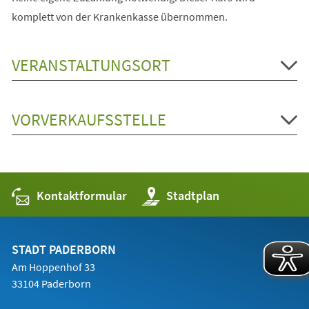
komplett von der Krankenkasse übernommen.
VERANSTALTUNGSORT
VORVERKAUFSSTELLE
Kontaktformular
(Öffnet
Stadtplan
in
einem
neuen
Tab)
STADT PADERBORN
Am Hoppenhof 33
33104 Paderborn