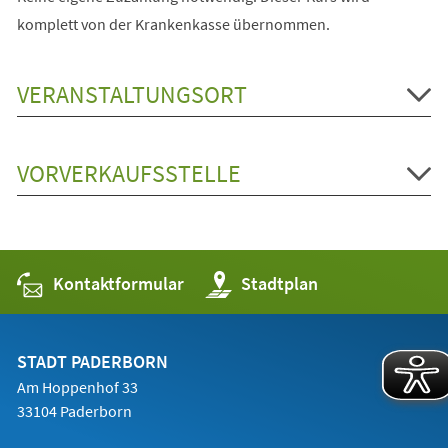
komplett von der Krankenkasse übernommen.
VERANSTALTUNGSORT
VORVERKAUFSSTELLE
Kontaktformular
(Öffnet
Stadtplan
in
einem
neuen
Tab)
STADT PADERBORN
Am Hoppenhof 33
33104 Paderborn