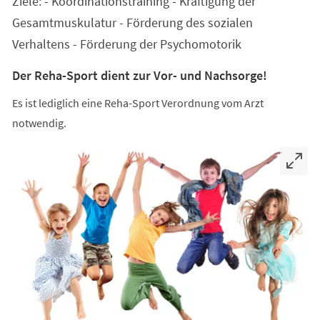
Ziele: - Koordinationstraining - Kräftigung der
neuen
Tab)
Gesamtmuskulatur - Förderung des sozialen
Verhaltens - Förderung der Psychomotorik
Der Reha-Sport dient zur Vor- und Nachsorge!
Es ist lediglich eine Reha-Sport Verordnung vom Arzt
notwendig.