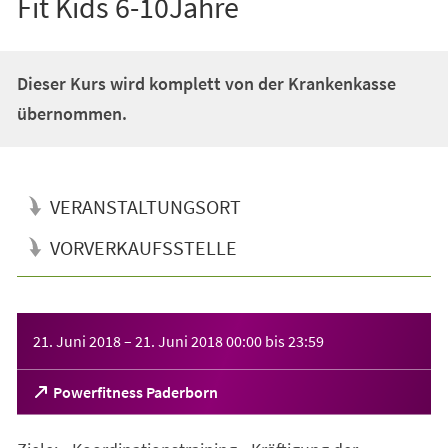
Fit Kids 6-10Jahre
Dieser Kurs wird komplett von der Krankenkasse
übernommen.
VERANSTALTUNGSORT
VORVERKAUFSSTELLE
Veranstaltungsinformationen
21. Juni 2018
–
21. Juni 2018
00:00
bis
23:59
(Öffnet
Powerfitness Paderborn
in
einem