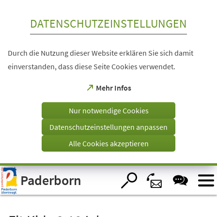
Inhalt anspringen
DATENSCHUTZEINSTELLUNGEN
Durch die Nutzung dieser Website erklären Sie sich damit
einverstanden, dass diese Seite Cookies verwendet.
(Öffnet
Mehr Infos
in
einem
Nur notwendige Cookies
neuen
Tab)
Datenschutzeinstellungen anpassen
Alle Cookies akzeptieren
Visuelle
Paderborn
Assistenzsoftware
öffnen.