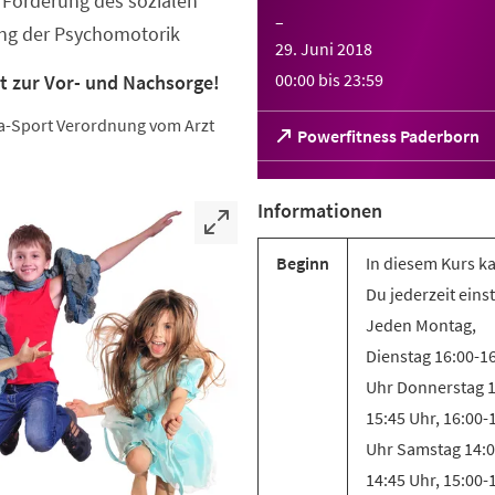
Förderung des sozialen
–
ung der Psychomotorik
29. Juni 2018
00:00
bis
23:59
t zur Vor- und Nachsorge!
eha-Sport Verordnung vom Arzt
(Öffnet
Powerfitness Paderborn
in
einem
neuen
Informationen
Tab)
Beginn
In diesem Kurs k
Du jederzeit eins
Jeden Montag,
Dienstag 16:00-1
Uhr Donnerstag 1
15:45 Uhr, 16:00-
Uhr Samstag 14:0
14:45 Uhr, 15:00-