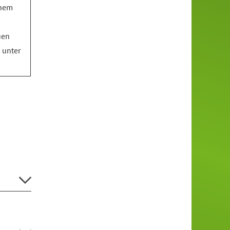
inem
uen
o unter