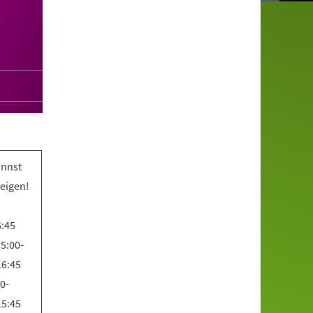
annst
teigen!
6:45
5:00-
16:45
0-
15:45