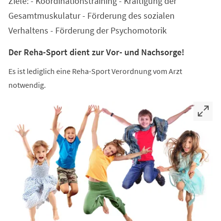
Ziele: - Koordinationstraining - Kräftigung der
neuen
Tab)
Gesamtmuskulatur - Förderung des sozialen
Verhaltens - Förderung der Psychomotorik
Der Reha-Sport dient zur Vor- und Nachsorge!
Es ist lediglich eine Reha-Sport Verordnung vom Arzt
notwendig.