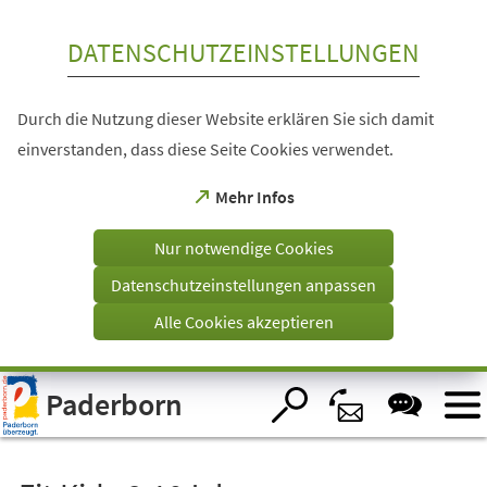
Inhalt anspringen
DATENSCHUTZEINSTELLUNGEN
Durch die Nutzung dieser Website erklären Sie sich damit
einverstanden, dass diese Seite Cookies verwendet.
(Öffnet
Mehr Infos
in
einem
Nur notwendige Cookies
neuen
Tab)
Datenschutzeinstellungen anpassen
Alle Cookies akzeptieren
Visuelle
Paderborn
Assistenzsoftware
öffnen.