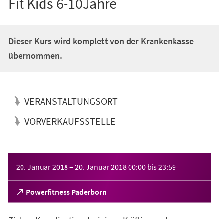
Fit Kids 6-10Jahre
Dieser Kurs wird komplett von der Krankenkasse
übernommen.
VERANSTALTUNGSORT
VORVERKAUFSSTELLE
Veranstaltungsinformationen
20. Januar 2018
–
20. Januar 2018
00:00
bis
23:59
(Öffnet
Powerfitness Paderborn
in
einem