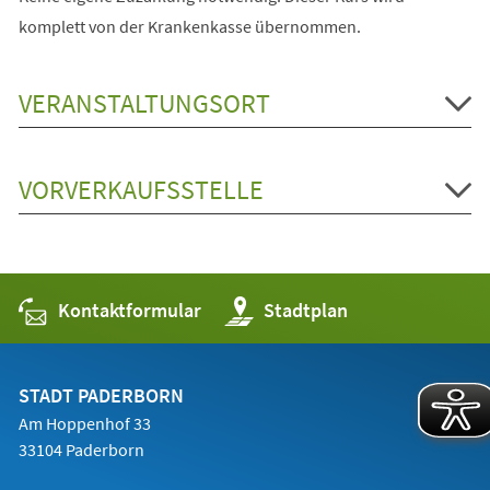
komplett von der Krankenkasse übernommen.
VERANSTALTUNGSORT
VORVERKAUFSSTELLE
Kontaktformular
(Öffnet
Stadtplan
in
einem
neuen
Tab)
STADT PADERBORN
Am Hoppenhof 33
33104 Paderborn