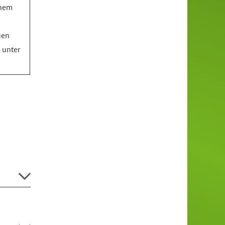
inem
uen
o unter