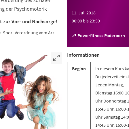
Förderung des sozialen
–
ung der Psychomotorik
11. Juli 2018
00:00
bis
23:59
t zur Vor- und Nachsorge!
eha-Sport Verordnung vom Arzt
(Öffnet
Powerfitness Paderborn
in
einem
neuen
Informationen
Tab)
Beginn
In diesem Kurs k
Du jederzeit eins
Jeden Montag,
Dienstag 16:00-1
Uhr Donnerstag 1
15:45 Uhr, 16:00-
Uhr Samstag 14:0
14:45 Uhr, 15:00-