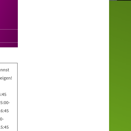
annst
teigen!
6:45
5:00-
16:45
0-
15:45