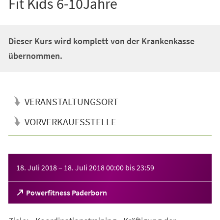
Fit Kids 6-10Jahre
Dieser Kurs wird komplett von der Krankenkasse
übernommen.
VERANSTALTUNGSORT
VORVERKAUFSSTELLE
Veranstaltungsinformationen
18. Juli 2018
–
18. Juli 2018
00:00
bis
23:59
(Öffnet
Powerfitness Paderborn
in
einem