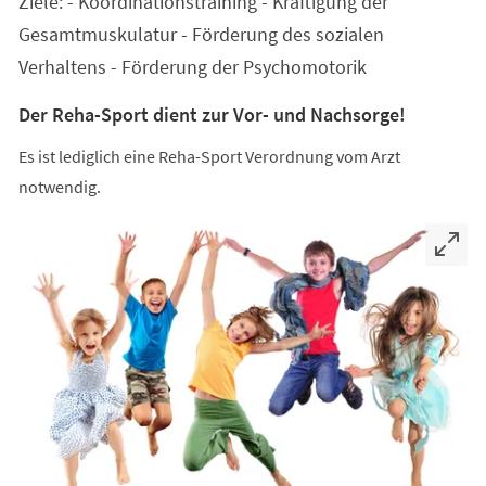
Ziele: - Koordinationstraining - Kräftigung der
neuen
Tab)
Gesamtmuskulatur - Förderung des sozialen
Verhaltens - Förderung der Psychomotorik
Der Reha-Sport dient zur Vor- und Nachsorge!
Es ist lediglich eine Reha-Sport Verordnung vom Arzt
notwendig.