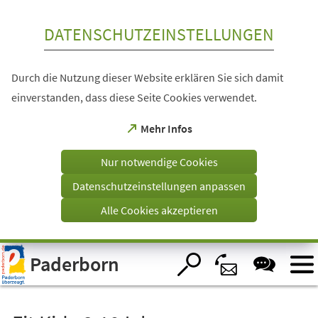
Inhalt anspringen
DATENSCHUTZEINSTELLUNGEN
Durch die Nutzung dieser Website erklären Sie sich damit
einverstanden, dass diese Seite Cookies verwendet.
(Öffnet
Mehr Infos
in
einem
Nur notwendige Cookies
neuen
Tab)
Datenschutzeinstellungen anpassen
Alle Cookies akzeptieren
Visuelle
Paderborn
Assistenzsoftware
öffnen.