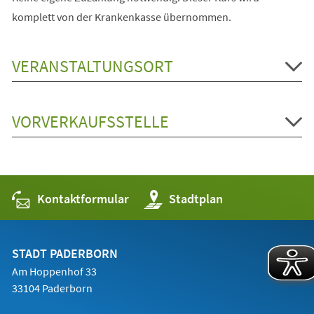
komplett von der Krankenkasse übernommen.
VERANSTALTUNGSORT
VORVERKAUFSSTELLE
Kontaktformular
(Öffnet
Stadtplan
in
einem
neuen
Tab)
STADT PADERBORN
Am Hoppenhof 33
33104 Paderborn