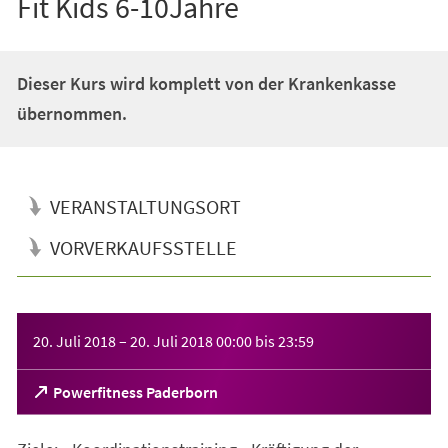
Fit Kids 6-10Jahre
Dieser Kurs wird komplett von der Krankenkasse
übernommen.
VERANSTALTUNGSORT
VORVERKAUFSSTELLE
Veranstaltungsinformationen
20. Juli 2018
–
20. Juli 2018
00:00
bis
23:59
(Öffnet
Powerfitness Paderborn
in
einem