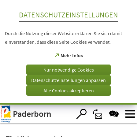
Inhalt anspringen
DATENSCHUTZEINSTELLUNGEN
Durch die Nutzung dieser Website erklären Sie sich damit
einverstanden, dass diese Seite Cookies verwendet.
(Öffnet
Mehr Infos
in
einem
Nur notwendige Cookies
neuen
Tab)
Datenschutzeinstellungen anpassen
Alle Cookies akzeptieren
Visuelle
Paderborn
Assistenzsoftware
öffnen.