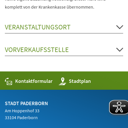
komplett von der Krankenkasse übernommen.
VERANSTALTUNGSORT
VORVERKAUFSSTELLE
Kontaktformular
(Öffnet
Stadtplan
in
einem
neuen
Tab)
STADT PADERBORN
Am Hoppenhof 33
33104 Paderborn