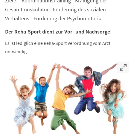
Ziele: - Koordinationstraining - Kräftigung der
neuen
Tab)
Gesamtmuskulatur - Förderung des sozialen
Verhaltens - Förderung der Psychomotorik
Der Reha-Sport dient zur Vor- und Nachsorge!
Es ist lediglich eine Reha-Sport Verordnung vom Arzt
notwendig.