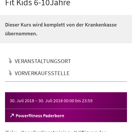
Fit Kids 6-10Jahre
Dieser Kurs wird komplett von der Krankenkasse
übernommen.
VERANSTALTUNGSORT
VORVERKAUFSSTELLE
Veranstaltungsinformationen
30. Juli 2018
–
30. Juli 2018
00:00
bis
23:59
(Öffnet
Powerfitness Paderborn
in
einem