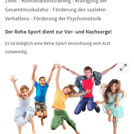
Ziele: - Koordinationstraining - Kräftigung der
neuen
Tab)
Gesamtmuskulatur - Förderung des sozialen
Verhaltens - Förderung der Psychomotorik
Der Reha-Sport dient zur Vor- und Nachsorge!
Es ist lediglich eine Reha-Sport Verordnung vom Arzt
notwendig.