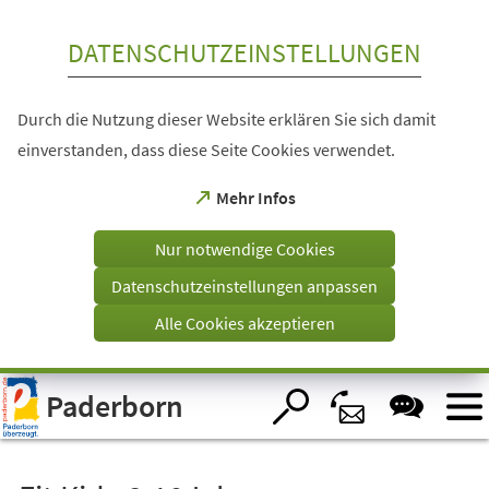
Inhalt anspringen
DATENSCHUTZEINSTELLUNGEN
Durch die Nutzung dieser Website erklären Sie sich damit
einverstanden, dass diese Seite Cookies verwendet.
(Öffnet
Mehr Infos
in
einem
Nur notwendige Cookies
neuen
Tab)
Datenschutzeinstellungen anpassen
Alle Cookies akzeptieren
Visuelle
Paderborn
Assistenzsoftware
öffnen.