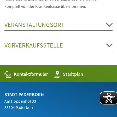
komplett von der Krankenkasse übernommen.
VERANSTALTUNGSORT
VORVERKAUFSSTELLE
Kontaktformular
(Öffnet
Stadtplan
in
einem
neuen
Tab)
STADT PADERBORN
Am Hoppenhof 33
33104 Paderborn