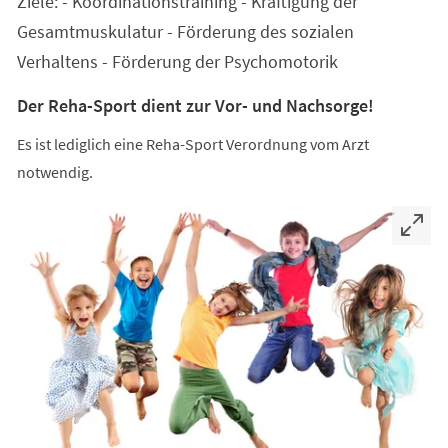
Ziele: - Koordinationstraining - Kräftigung der
neuen
Tab)
Gesamtmuskulatur - Förderung des sozialen
Verhaltens - Förderung der Psychomotorik
Der Reha-Sport dient zur Vor- und Nachsorge!
Es ist lediglich eine Reha-Sport Verordnung vom Arzt
notwendig.