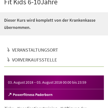
Fit Kids 6-10Jahre
Dieser Kurs wird komplett von der Krankenkasse
übernommen.
VERANSTALTUNGSORT
VORVERKAUFSSTELLE
Veranstaltungsinformationen
03. August 2018
–
03. August 2018
00:00
bis
23:59
(Öffnet
Powerfitness Paderborn
in
einem