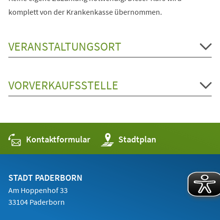
komplett von der Krankenkasse übernommen.
VERANSTALTUNGSORT
VORVERKAUFSSTELLE
Kontaktformular
(Öffnet
Stadtplan
in
einem
neuen
Tab)
STADT PADERBORN
Am Hoppenhof 33
33104 Paderborn