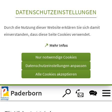
Inhalt anspringen
DATENSCHUTZEINSTELLUNGEN
Durch die Nutzung dieser Website erklären Sie sich damit
einverstanden, dass diese Seite Cookies verwendet.
(Öffnet
Mehr Infos
in
einem
Nur notwendige Cookies
neuen
Tab)
Datenschutzeinstellungen anpassen
Alle Cookies akzeptieren
Visuelle
Paderborn
Assistenzsoftware
öffnen.