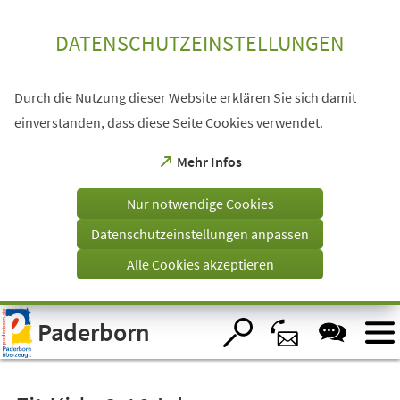
Inhalt anspringen
DATENSCHUTZEINSTELLUNGEN
Durch die Nutzung dieser Website erklären Sie sich damit
einverstanden, dass diese Seite Cookies verwendet.
(Öffnet
Mehr Infos
in
einem
Nur notwendige Cookies
neuen
Tab)
Datenschutzeinstellungen anpassen
Alle Cookies akzeptieren
Visuelle
Paderborn
Assistenzsoftware
öffnen.