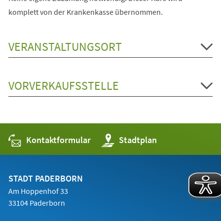
komplett von der Krankenkasse übernommen.
VERANSTALTUNGSORT
VORVERKAUFSSTELLE
Kontaktformular
(Öffnet
Stadtplan
in
einem
neuen
Tab)
STADT PADERBORN
Am Hoppenhof 33
33104 Paderborn