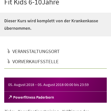
Fit Kids 6-10Jahre
Dieser Kurs wird komplett von der Krankenkasse
übernommen.
VERANSTALTUNGSORT
VORVERKAUFSSTELLE
Veranstaltungsinformationen
05. August 2018
–
05. August 2018
00:00
bis
23:59
(Öffnet
Powerfitness Paderborn
in
einem