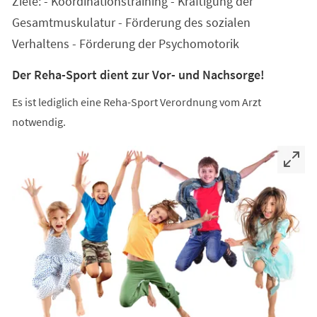
Ziele: - Koordinationstraining - Kräftigung der
neuen
Tab)
Gesamtmuskulatur - Förderung des sozialen
Verhaltens - Förderung der Psychomotorik
Der Reha-Sport dient zur Vor- und Nachsorge!
Es ist lediglich eine Reha-Sport Verordnung vom Arzt
notwendig.