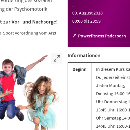
Förderung des sozialen
–
ung der Psychomotorik
09. August 2018
00:00
bis
23:59
t zur Vor- und Nachsorge!
eha-Sport Verordnung vom Arzt
(Öffnet
Powerfitness Paderborn
in
einem
neuen
Informationen
Tab)
Beginn
In diesem Kurs k
Du jederzeit eins
Jeden Montag,
Dienstag 16:00-1
Uhr Donnerstag 1
15:45 Uhr, 16:00-
Uhr Samstag 14:0
14:45 Uhr, 15:00-