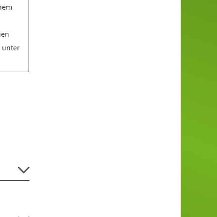
inem
uen
o unter