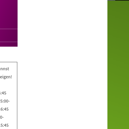
annst
teigen!
6:45
5:00-
16:45
0-
15:45