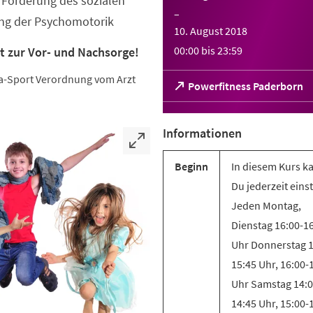
Förderung des sozialen
–
ung der Psychomotorik
10. August 2018
00:00
bis
23:59
t zur Vor- und Nachsorge!
eha-Sport Verordnung vom Arzt
(Öffnet
Powerfitness Paderborn
in
einem
neuen
Informationen
Tab)
Beginn
In diesem Kurs k
Du jederzeit eins
Jeden Montag,
Dienstag 16:00-1
Uhr Donnerstag 1
15:45 Uhr, 16:00-
Uhr Samstag 14:0
14:45 Uhr, 15:00-