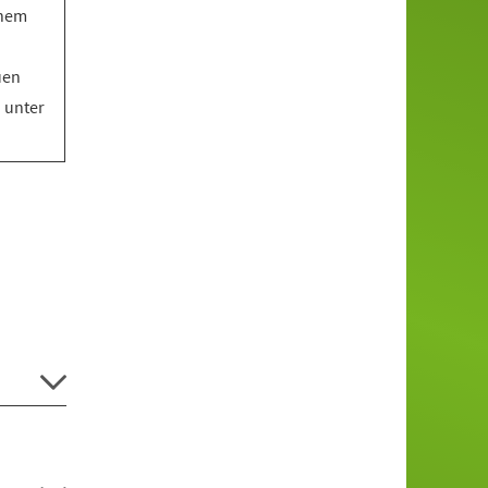
inem
uen
o unter