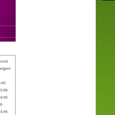
annst
teigen!
6:45
5:00-
16:45
0-
15:45