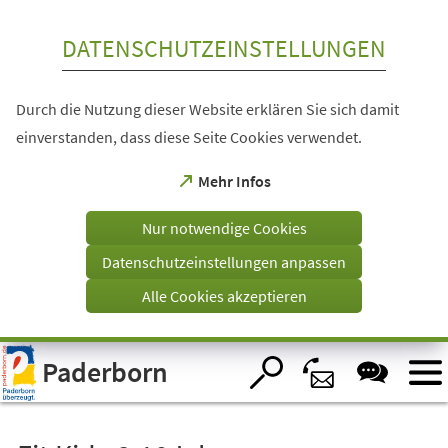
Inhalt anspringen
DATENSCHUTZEINSTELLUNGEN
Durch die Nutzung dieser Website erklären Sie sich damit
einverstanden, dass diese Seite Cookies verwendet.
(Öffnet
Mehr Infos
in
einem
Nur notwendige Cookies
neuen
Tab)
Datenschutzeinstellungen anpassen
Alle Cookies akzeptieren
Visuelle
Paderborn
Assistenzsoftware
öffnen.