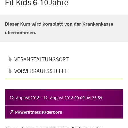
Fit Kids 6-10Jahre
Dieser Kurs wird komplett von der Krankenkasse
übernommen.
VERANSTALTUNGSORT
VORVERKAUFSSTELLE
Veranstaltungsinformationen
12. August 2018
–
12. August 2018
00:00
bis
23:59
(Öffnet
Powerfitness Paderborn
in
einem