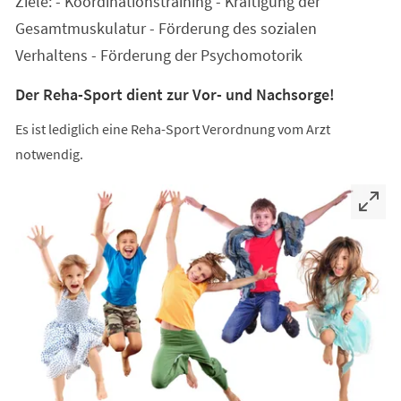
Ziele: - Koordinationstraining - Kräftigung der
neuen
Tab)
Gesamtmuskulatur - Förderung des sozialen
Verhaltens - Förderung der Psychomotorik
Der Reha-Sport dient zur Vor- und Nachsorge!
Es ist lediglich eine Reha-Sport Verordnung vom Arzt
notwendig.