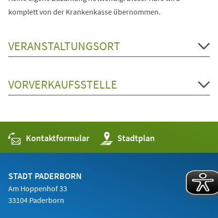
komplett von der Krankenkasse übernommen.
VERANSTALTUNGSORT
VORVERKAUFSSTELLE
Kontaktformular
(Öffnet
Stadtplan
in
einem
neuen
Tab)
STADT PADERBORN
Am Hoppenhof 33
33104 Paderborn