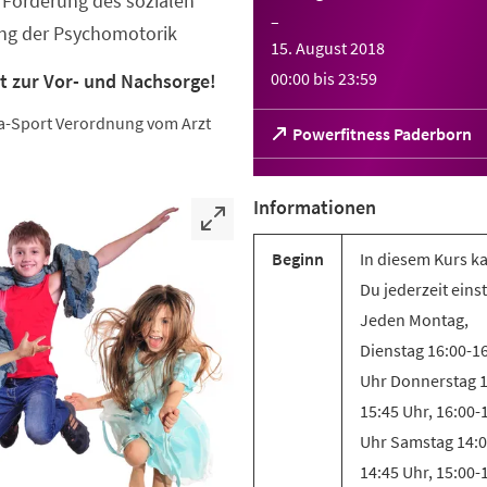
Förderung des sozialen
–
ung der Psychomotorik
15. August 2018
00:00
bis
23:59
t zur Vor- und Nachsorge!
eha-Sport Verordnung vom Arzt
(Öffnet
Powerfitness Paderborn
in
einem
neuen
Informationen
Tab)
Beginn
In diesem Kurs k
Du jederzeit eins
Jeden Montag,
Dienstag 16:00-1
Uhr Donnerstag 1
15:45 Uhr, 16:00-
Uhr Samstag 14:0
14:45 Uhr, 15:00-