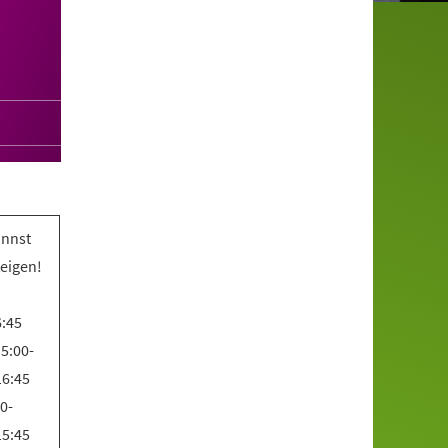
annst
teigen!
6:45
5:00-
16:45
0-
15:45