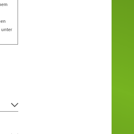
inem
uen
o unter