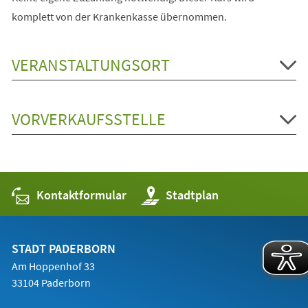
komplett von der Krankenkasse übernommen.
VERANSTALTUNGSORT
VORVERKAUFSSTELLE
Kontaktformular
(Öffnet
Stadtplan
in
einem
neuen
Tab)
STADT PADERBORN
Am Hoppenhof 33
33104 Paderborn