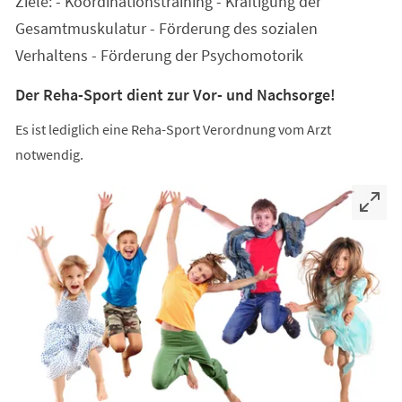
Ziele: - Koordinationstraining - Kräftigung der
neuen
Tab)
Gesamtmuskulatur - Förderung des sozialen
Verhaltens - Förderung der Psychomotorik
Der Reha-Sport dient zur Vor- und Nachsorge!
Es ist lediglich eine Reha-Sport Verordnung vom Arzt
notwendig.