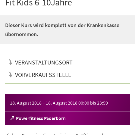
Fit Kids 6-10Jahre
Dieser Kurs wird komplett von der Krankenkasse
übernommen.
VERANSTALTUNGSORT
VORVERKAUFSSTELLE
Veranstaltungsinformationen
18. August 2018
–
18. August 2018
00:00
bis
23:59
(Öffnet
Powerfitness Paderborn
in
einem