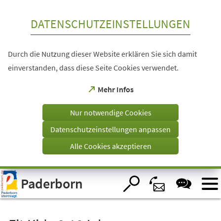
Inhalt anspringen
DATENSCHUTZEINSTELLUNGEN
Durch die Nutzung dieser Website erklären Sie sich damit
einverstanden, dass diese Seite Cookies verwendet.
(Öffnet
Mehr Infos
in
einem
Nur notwendige Cookies
neuen
Tab)
Datenschutzeinstellungen anpassen
Alle Cookies akzeptieren
Visuelle
Paderborn
Assistenzsoftware
öffnen.