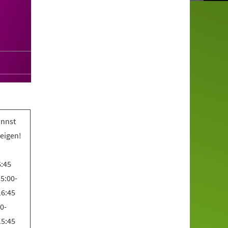
annst
teigen!
6:45
5:00-
16:45
0-
15:45