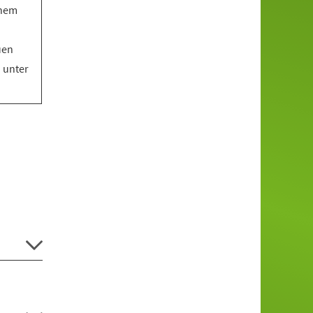
inem
uen
o unter