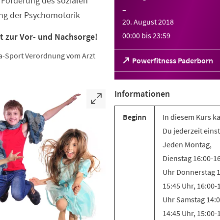
Förderung des sozialen
–
ung der Psychomotorik
20. August 2018
00:00
bis
23:59
t zur Vor- und Nachsorge!
eha-Sport Verordnung vom Arzt
(Öffnet
Powerfitness Paderborn
in
einem
neuen
Informationen
Tab)
Beginn
In diesem Kurs k
Du jederzeit eins
Jeden Montag,
Dienstag 16:00-1
Uhr Donnerstag 1
15:45 Uhr, 16:00-
Uhr Samstag 14:0
14:45 Uhr, 15:00-