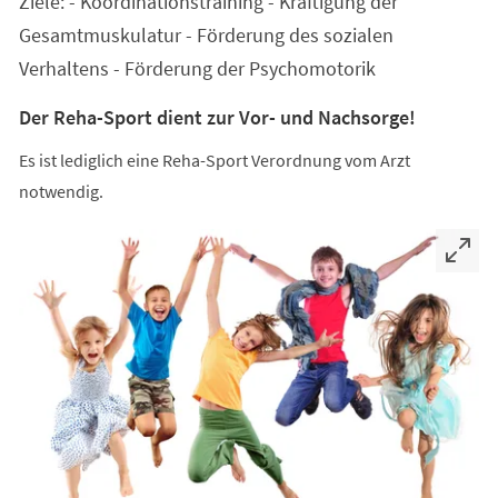
Ziele: - Koordinationstraining - Kräftigung der
neuen
Tab)
Gesamtmuskulatur - Förderung des sozialen
Verhaltens - Förderung der Psychomotorik
Der Reha-Sport dient zur Vor- und Nachsorge!
Es ist lediglich eine Reha-Sport Verordnung vom Arzt
notwendig.