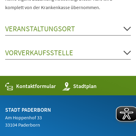
komplett von der Krankenkasse übernommen.
VERANSTALTUNGSORT
VORVERKAUFSSTELLE
Kontaktformular
(Öffnet
Stadtplan
in
einem
neuen
Tab)
STADT PADERBORN
Am Hoppenhof 33
33104 Paderborn