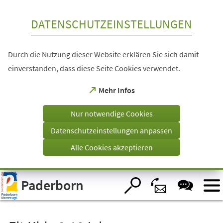
Inhalt anspringen
DATENSCHUTZEINSTELLUNGEN
Durch die Nutzung dieser Website erklären Sie sich damit
einverstanden, dass diese Seite Cookies verwendet.
(Öffnet
Mehr Infos
in
einem
Nur notwendige Cookies
neuen
Tab)
Datenschutzeinstellungen anpassen
Alle Cookies akzeptieren
Visuelle
Paderborn
Assistenzsoftware
öffnen.