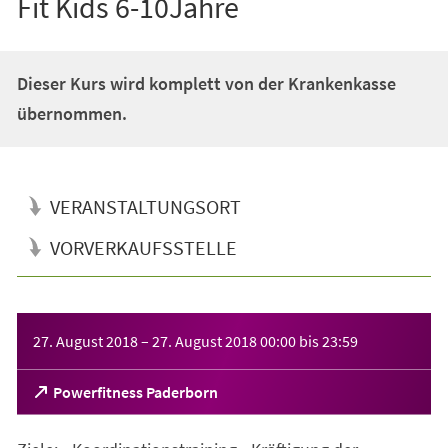
Fit Kids 6-10Jahre
Dieser Kurs wird komplett von der Krankenkasse
übernommen.
VERANSTALTUNGSORT
VORVERKAUFSSTELLE
Veranstaltungsinformationen
27. August 2018
–
27. August 2018
00:00
bis
23:59
(Öffnet
Powerfitness Paderborn
in
einem