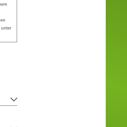
inem
uen
o unter