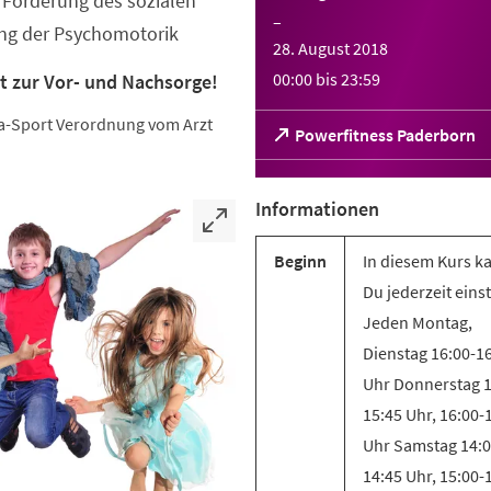
Förderung des sozialen
–
ung der Psychomotorik
28. August 2018
00:00
bis
23:59
t zur Vor- und Nachsorge!
eha-Sport Verordnung vom Arzt
(Öffnet
Powerfitness Paderborn
in
einem
neuen
Informationen
Tab)
Beginn
In diesem Kurs k
Du jederzeit eins
Jeden Montag,
Dienstag 16:00-1
Uhr Donnerstag 1
15:45 Uhr, 16:00-
Uhr Samstag 14:0
14:45 Uhr, 15:00-