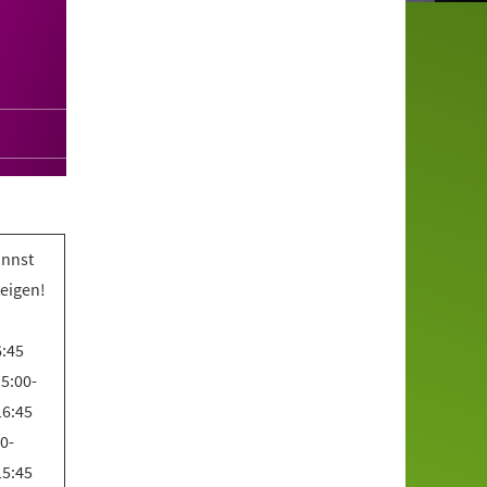
annst
teigen!
6:45
5:00-
16:45
0-
15:45