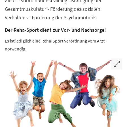
Ziele: - Koordinationstraining - Kräftigung der
neuen
Tab)
Gesamtmuskulatur - Förderung des sozialen
Verhaltens - Förderung der Psychomotorik
Der Reha-Sport dient zur Vor- und Nachsorge!
Es ist lediglich eine Reha-Sport Verordnung vom Arzt
notwendig.