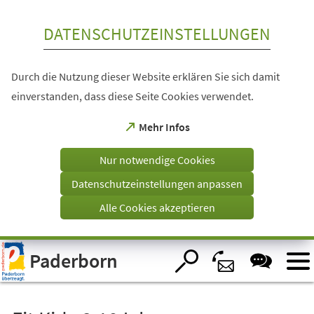
Inhalt anspringen
DATENSCHUTZEINSTELLUNGEN
Durch die Nutzung dieser Website erklären Sie sich damit
einverstanden, dass diese Seite Cookies verwendet.
(Öffnet
Mehr Infos
in
einem
Nur notwendige Cookies
neuen
Tab)
Datenschutzeinstellungen anpassen
Alle Cookies akzeptieren
Visuelle
Paderborn
Assistenzsoftware
öffnen.