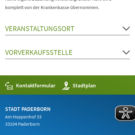
komplett von der Krankenkasse übernommen.
VERANSTALTUNGSORT
VORVERKAUFSSTELLE
Kontaktformular
(Öffnet
Stadtplan
in
einem
neuen
Tab)
STADT PADERBORN
Am Hoppenhof 33
33104 Paderborn