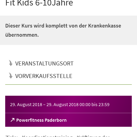
Fit Kids 6-10Jahre
Dieser Kurs wird komplett von der Krankenkasse
übernommen.
VERANSTALTUNGSORT
VORVERKAUFSSTELLE
Veranstaltungsinformationen
29. August 2018
–
29. August 2018
00:00
bis
23:59
(Öffnet
Powerfitness Paderborn
in
einem