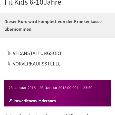
Fit Kids 6-10Jahre
Dieser Kurs wird komplett von der Krankenkasse
übernommen.
VERANSTALTUNGSORT
VORVERKAUFSSTELLE
Veranstaltungsinformationen
26. Januar 2018
–
26. Januar 2018
00:00
bis
23:59
(Öffnet
Powerfitness Paderborn
in
einem