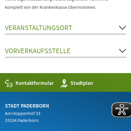
komplett von der Krankenkasse übernommen.
VERANSTALTUNGSORT
VORVERKAUFSSTELLE
Kontaktformular
(Öffnet
Stadtplan
in
einem
neuen
Tab)
STADT PADERBORN
Am Hoppenhof 33
33104 Paderborn