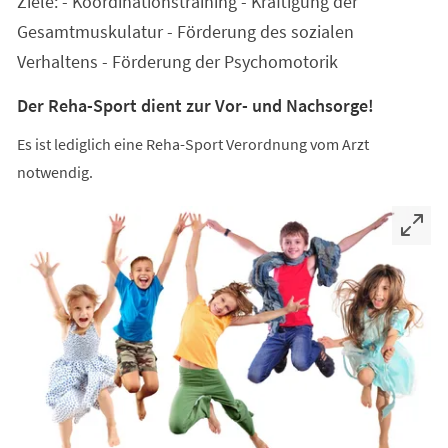
Ziele: - Koordinationstraining - Kräftigung der
neuen
Tab)
Gesamtmuskulatur - Förderung des sozialen
Verhaltens - Förderung der Psychomotorik
Der Reha-Sport dient zur Vor- und Nachsorge!
Es ist lediglich eine Reha-Sport Verordnung vom Arzt
notwendig.