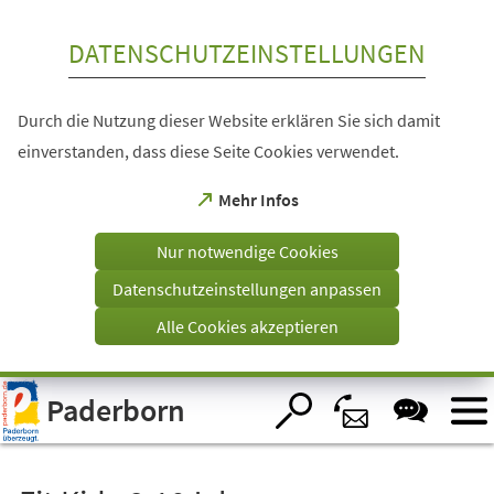
Inhalt anspringen
DATENSCHUTZEINSTELLUNGEN
Durch die Nutzung dieser Website erklären Sie sich damit
einverstanden, dass diese Seite Cookies verwendet.
(Öffnet
Mehr Infos
in
einem
Nur notwendige Cookies
neuen
Tab)
Datenschutzeinstellungen anpassen
Alle Cookies akzeptieren
Visuelle
Paderborn
Assistenzsoftware
öffnen.