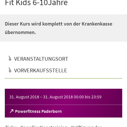
Fit Kids 6-10Jahre
Dieser Kurs wird komplett von der Krankenkasse
übernommen.
VERANSTALTUNGSORT
VORVERKAUFSSTELLE
Veranstaltungsinformationen
31. August 2018
–
31. August 2018
00:00
bis
23:59
(Öffnet
Powerfitness Paderborn
in
einem