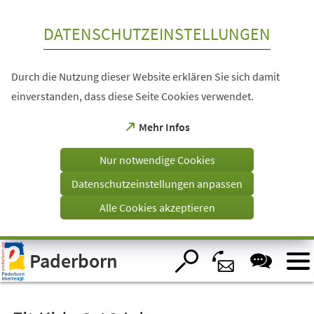
Inhalt anspringen
DATENSCHUTZEINSTELLUNGEN
Durch die Nutzung dieser Website erklären Sie sich damit
einverstanden, dass diese Seite Cookies verwendet.
(Öffnet
Mehr Infos
in
einem
Nur notwendige Cookies
neuen
Tab)
Datenschutzeinstellungen anpassen
Alle Cookies akzeptieren
Visuelle
Paderborn
Assistenzsoftware
öffnen.