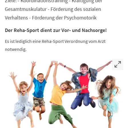
Ziele: - Koordinationstraining - Kräftigung der
neuen
Tab)
Gesamtmuskulatur - Förderung des sozialen
Verhaltens - Förderung der Psychomotorik
Der Reha-Sport dient zur Vor- und Nachsorge!
Es ist lediglich eine Reha-Sport Verordnung vom Arzt
notwendig.