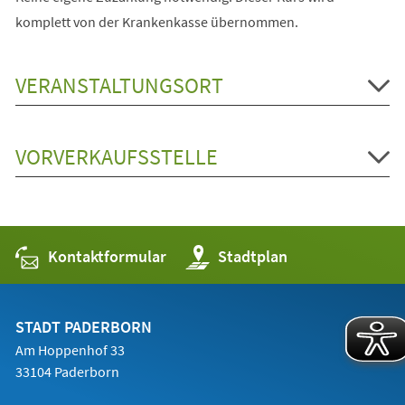
komplett von der Krankenkasse übernommen.
VERANSTALTUNGSORT
VORVERKAUFSSTELLE
Kontaktformular
(Öffnet
Stadtplan
in
einem
neuen
Tab)
STADT PADERBORN
Am Hoppenhof 33
33104 Paderborn