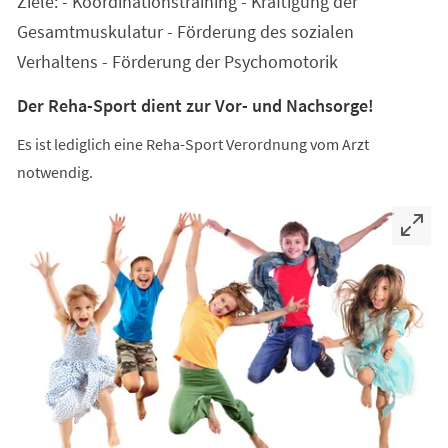
Ziele: - Koordinationstraining - Kräftigung der
neuen
Tab)
Gesamtmuskulatur - Förderung des sozialen
Verhaltens - Förderung der Psychomotorik
Der Reha-Sport dient zur Vor- und Nachsorge!
Es ist lediglich eine Reha-Sport Verordnung vom Arzt
notwendig.