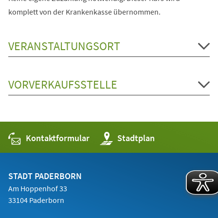
komplett von der Krankenkasse übernommen.
VERANSTALTUNGSORT
VORVERKAUFSSTELLE
Kontaktformular
(Öffnet
Stadtplan
in
einem
neuen
Tab)
STADT PADERBORN
Am Hoppenhof 33
33104 Paderborn