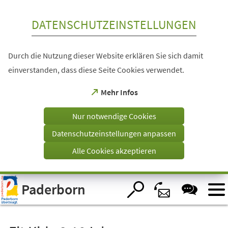
Inhalt anspringen
DATENSCHUTZEINSTELLUNGEN
Durch die Nutzung dieser Website erklären Sie sich damit
einverstanden, dass diese Seite Cookies verwendet.
(Öffnet
Mehr Infos
in
einem
Nur notwendige Cookies
neuen
Tab)
Datenschutzeinstellungen anpassen
Alle Cookies akzeptieren
Visuelle
Paderborn
Assistenzsoftware
öffnen.