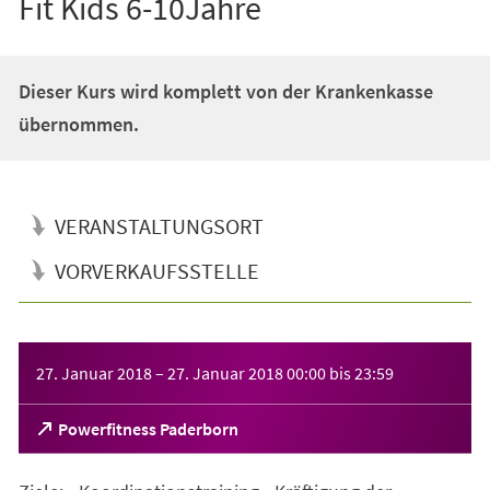
Fit Kids 6-10Jahre
Dieser Kurs wird komplett von der Krankenkasse
übernommen.
VERANSTALTUNGSORT
VORVERKAUFSSTELLE
Veranstaltungsinformationen
27. Januar 2018
–
27. Januar 2018
00:00
bis
23:59
(Öffnet
Powerfitness Paderborn
in
einem