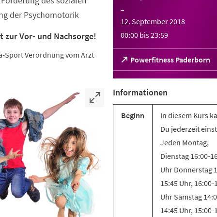
Förderung des sozialen
–
ung der Psychomotorik
12. September 2018
00:00
bis
23:59
t zur Vor- und Nachsorge!
eha-Sport Verordnung vom Arzt
(Öffnet
Powerfitness Paderborn
in
einem
neuen
Informationen
Tab)
Beginn
In diesem Kurs k
Du jederzeit eins
Jeden Montag,
Dienstag 16:00-1
Uhr Donnerstag 1
15:45 Uhr, 16:00-
Uhr Samstag 14:0
14:45 Uhr, 15:00-