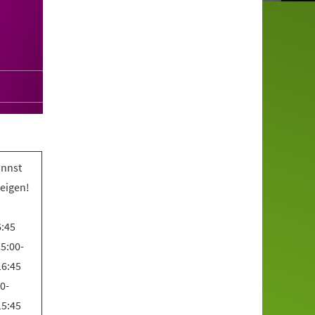
annst
teigen!
6:45
5:00-
16:45
0-
15:45