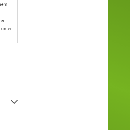
inem
uen
o unter