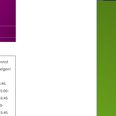
annst
teigen!
6:45
5:00-
16:45
0-
15:45