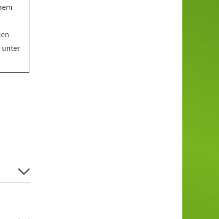
inem
uen
o unter