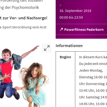
Förderung des sozialen
–
ung der Psychomotorik
16. September 2018
00:00
bis
23:59
t zur Vor- und Nachsorge!
eha-Sport Verordnung vom Arzt
(Öffnet
Powerfitness Paderborn
in
einem
neuen
Informationen
Tab)
Beginn
In diesem Kurs k
Du jederzeit eins
Jeden Montag,
Dienstag 16:00-1
Uhr Donnerstag 1
15:45 Uhr, 16:00-
Uhr Samstag 14:0
14:45 Uhr, 15:00-