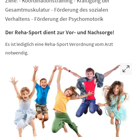
Ziele: - Koordinationstraining - Kräftigung der
neuen
Tab)
Gesamtmuskulatur - Förderung des sozialen
Verhaltens - Förderung der Psychomotorik
Der Reha-Sport dient zur Vor- und Nachsorge!
Es ist lediglich eine Reha-Sport Verordnung vom Arzt
notwendig.