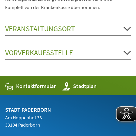
komplett von der Krankenkasse übernommen.
VERANSTALTUNGSORT
VORVERKAUFSSTELLE
Kontaktformular
(Öffnet
Stadtplan
in
einem
neuen
Tab)
STADT PADERBORN
Am Hoppenhof 33
33104 Paderborn