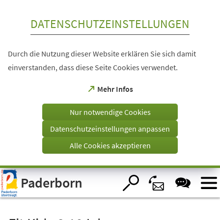
Inhalt anspringen
DATENSCHUTZEINSTELLUNGEN
Durch die Nutzung dieser Website erklären Sie sich damit
einverstanden, dass diese Seite Cookies verwendet.
(Öffnet
Mehr Infos
in
einem
Nur notwendige Cookies
neuen
Tab)
Datenschutzeinstellungen anpassen
Alle Cookies akzeptieren
Visuelle
Paderborn
Assistenzsoftware
öffnen.