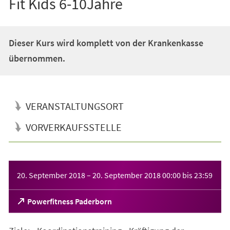
Fit Kids 6-10Jahre
Dieser Kurs wird komplett von der Krankenkasse
übernommen.
VERANSTALTUNGSORT
VORVERKAUFSSTELLE
Veranstaltungsinformationen
20. September 2018
–
20. September 2018
00:00
bis
23:59
(Öffnet
Powerfitness Paderborn
in
einem