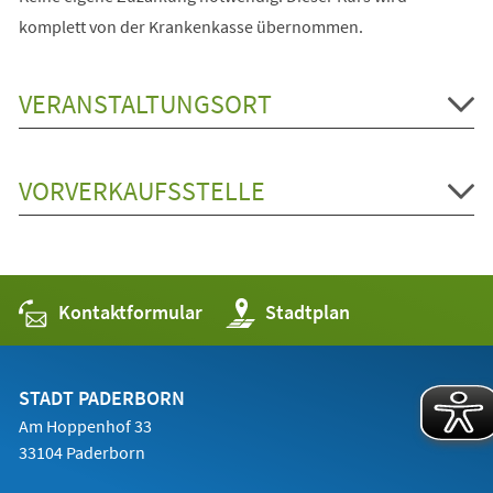
komplett von der Krankenkasse übernommen.
VERANSTALTUNGSORT
VORVERKAUFSSTELLE
Kontaktformular
(Öffnet
Stadtplan
in
einem
neuen
Tab)
STADT PADERBORN
Am Hoppenhof 33
33104 Paderborn