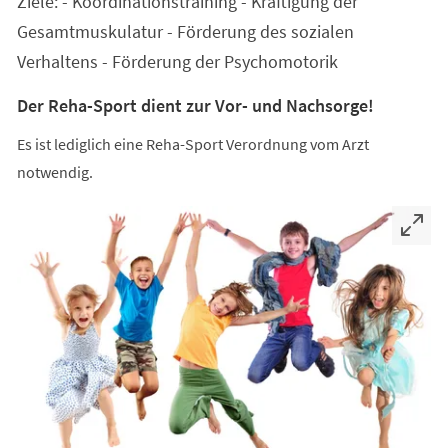
Ziele: - Koordinationstraining - Kräftigung der
neuen
Tab)
Gesamtmuskulatur - Förderung des sozialen
Verhaltens - Förderung der Psychomotorik
Der Reha-Sport dient zur Vor- und Nachsorge!
Es ist lediglich eine Reha-Sport Verordnung vom Arzt
notwendig.