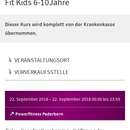
Fit Kids 6-10Jahre
Dieser Kurs wird komplett von der Krankenkasse
übernommen.
VERANSTALTUNGSORT
VORVERKAUFSSTELLE
Veranstaltungsinformationen
22. September 2018
–
22. September 2018
00:00
bis
23:59
(Öffnet
Powerfitness Paderborn
in
einem