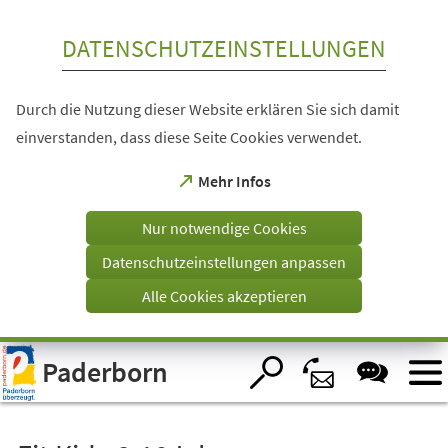
Inhalt anspringen
DATENSCHUTZEINSTELLUNGEN
Durch die Nutzung dieser Website erklären Sie sich damit
einverstanden, dass diese Seite Cookies verwendet.
(Öffnet
Mehr Infos
in
einem
Nur notwendige Cookies
neuen
Tab)
Datenschutzeinstellungen anpassen
Alle Cookies akzeptieren
Visuelle
Paderborn
Assistenzsoftware
öffnen.