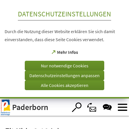
Inhalt anspringen
DATENSCHUTZEINSTELLUNGEN
Durch die Nutzung dieser Website erklären Sie sich damit
einverstanden, dass diese Seite Cookies verwendet.
(Öffnet
Mehr Infos
in
einem
Nur notwendige Cookies
neuen
Tab)
Datenschutzeinstellungen anpassen
Alle Cookies akzeptieren
Visuelle
Paderborn
Assistenzsoftware
öffnen.