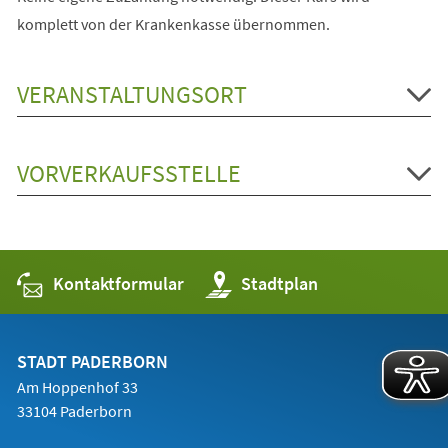
komplett von der Krankenkasse übernommen.
VERANSTALTUNGSORT
VORVERKAUFSSTELLE
Kontaktformular
(Öffnet
Stadtplan
in
einem
neuen
Tab)
STADT PADERBORN
Am Hoppenhof 33
33104 Paderborn