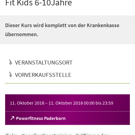
Fit Kids 6-10Jahre
Dieser Kurs wird komplett von der Krankenkasse
übernommen.
VERANSTALTUNGSORT
VORVERKAUFSSTELLE
Veranstaltungsinformationen
11. Oktober 2018
–
11. Oktober 2018
00:00
bis
23:59
(Öffnet
Powerfitness Paderborn
in
einem