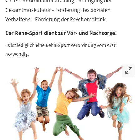
Ziele: - Koordinationstraining - Kräftigung der
neuen
Tab)
Gesamtmuskulatur - Förderung des sozialen
Verhaltens - Förderung der Psychomotorik
Der Reha-Sport dient zur Vor- und Nachsorge!
Es ist lediglich eine Reha-Sport Verordnung vom Arzt
notwendig.