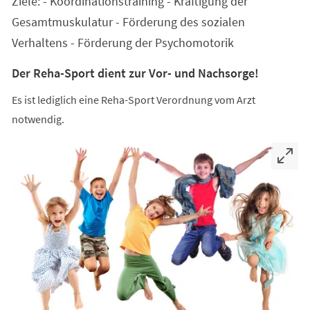
Ziele: - Koordinationstraining - Kräftigung der
neuen
Tab)
Gesamtmuskulatur - Förderung des sozialen
Verhaltens - Förderung der Psychomotorik
Der Reha-Sport dient zur Vor- und Nachsorge!
Es ist lediglich eine Reha-Sport Verordnung vom Arzt
notwendig.