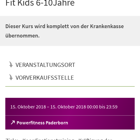
Fit Kids 6-10Jahre
Dieser Kurs wird komplett von der Krankenkasse
übernommen.
VERANSTALTUNGSORT
VORVERKAUFSSTELLE
Veranstaltungsinformationen
15. Oktober 2018
–
15. Oktober 2018
00:00
bis
23:59
(Öffnet
Powerfitness Paderborn
in
einem