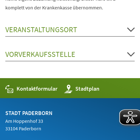
komplett von der Krankenkasse übernommen.
VERANSTALTUNGSORT
VORVERKAUFSSTELLE
Kontaktformular
(Öffnet
Stadtplan
in
einem
neuen
Tab)
STADT PADERBORN
Am Hoppenhof 33
33104 Paderborn