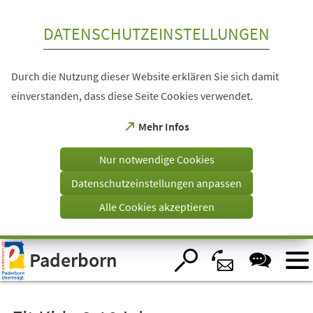
Inhalt anspringen
DATENSCHUTZEINSTELLUNGEN
Durch die Nutzung dieser Website erklären Sie sich damit
einverstanden, dass diese Seite Cookies verwendet.
(Öffnet
Mehr Infos
in
einem
Nur notwendige Cookies
neuen
Tab)
Datenschutzeinstellungen anpassen
Alle Cookies akzeptieren
Visuelle
Paderborn
Assistenzsoftware
öffnen.