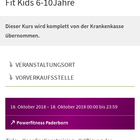
Fit Kids 6-10Jahre
Dieser Kurs wird komplett von der Krankenkasse
übernommen.
VERANSTALTUNGSORT
VORVERKAUFSSTELLE
Veranstaltungsinformationen
18. Oktober 2018
–
18. Oktober 2018
00:00
bis
23:59
(Öffnet
Powerfitness Paderborn
in
einem