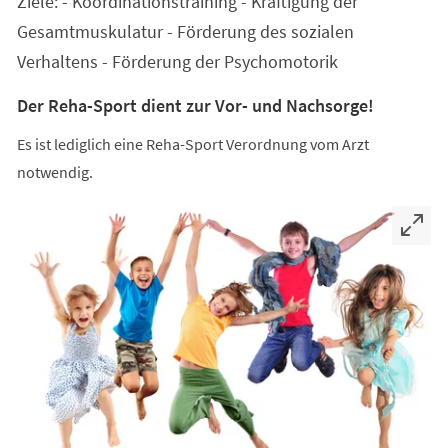
Ziele: - Koordinationstraining - Kräftigung der
neuen
Tab)
Gesamtmuskulatur - Förderung des sozialen
Verhaltens - Förderung der Psychomotorik
Der Reha-Sport dient zur Vor- und Nachsorge!
Es ist lediglich eine Reha-Sport Verordnung vom Arzt
notwendig.