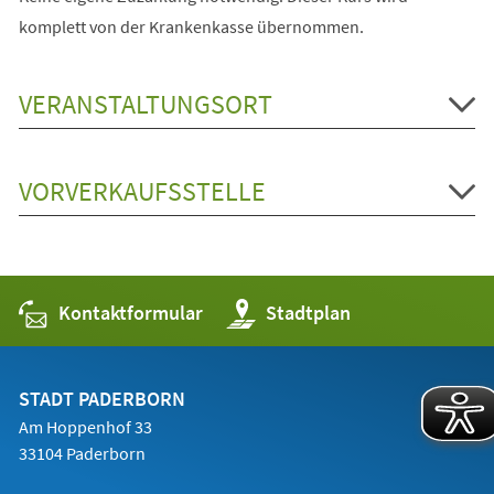
komplett von der Krankenkasse übernommen.
VERANSTALTUNGSORT
VORVERKAUFSSTELLE
Kontaktformular
(Öffnet
Stadtplan
in
einem
neuen
Tab)
STADT PADERBORN
Am Hoppenhof 33
33104 Paderborn