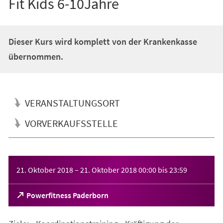
Fit Kids 6-10Jahre
Dieser Kurs wird komplett von der Krankenkasse
übernommen.
VERANSTALTUNGSORT
VORVERKAUFSSTELLE
Veranstaltungsinformationen
21. Oktober 2018
–
21. Oktober 2018
00:00
bis
23:59
(Öffnet
Powerfitness Paderborn
in
einem