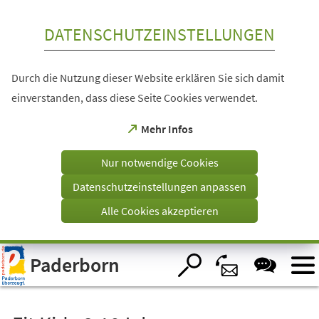
Inhalt anspringen
DATENSCHUTZEINSTELLUNGEN
Durch die Nutzung dieser Website erklären Sie sich damit
einverstanden, dass diese Seite Cookies verwendet.
(Öffnet
Mehr Infos
in
einem
Nur notwendige Cookies
neuen
Tab)
Datenschutzeinstellungen anpassen
Alle Cookies akzeptieren
Visuelle
Paderborn
Assistenzsoftware
öffnen.