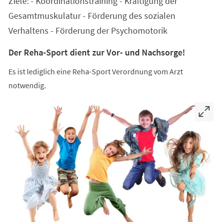
Ziele: - Koordinationstraining - Kräftigung der
neuen
Tab)
Gesamtmuskulatur - Förderung des sozialen
Verhaltens - Förderung der Psychomotorik
Der Reha-Sport dient zur Vor- und Nachsorge!
Es ist lediglich eine Reha-Sport Verordnung vom Arzt
notwendig.