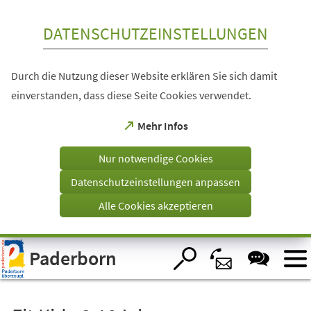
Inhalt anspringen
DATENSCHUTZEINSTELLUNGEN
Durch die Nutzung dieser Website erklären Sie sich damit
einverstanden, dass diese Seite Cookies verwendet.
(Öffnet
Mehr Infos
in
einem
Nur notwendige Cookies
neuen
Tab)
Datenschutzeinstellungen anpassen
Alle Cookies akzeptieren
Visuelle
Paderborn
Assistenzsoftware
öffnen.