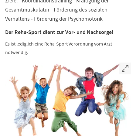
Ziele: - Koordinationstraining - Kräftigung der
neuen
Tab)
Gesamtmuskulatur - Förderung des sozialen
Verhaltens - Förderung der Psychomotorik
Der Reha-Sport dient zur Vor- und Nachsorge!
Es ist lediglich eine Reha-Sport Verordnung vom Arzt
notwendig.