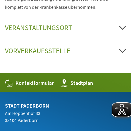
komplett von der Krankenkasse übernommen.
VERANSTALTUNGSORT
VORVERKAUFSSTELLE
Kontaktformular
(Öffnet
Stadtplan
in
einem
neuen
Tab)
STADT PADERBORN
Am Hoppenhof 33
33104 Paderborn