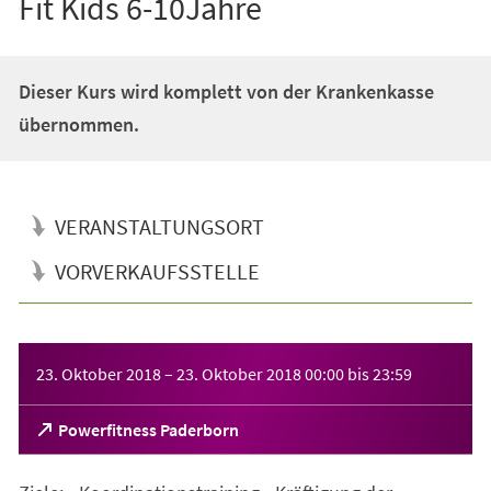
Fit Kids 6-10Jahre
Dieser Kurs wird komplett von der Krankenkasse
übernommen.
VERANSTALTUNGSORT
VORVERKAUFSSTELLE
Veranstaltungsinformationen
23. Oktober 2018
–
23. Oktober 2018
00:00
bis
23:59
(Öffnet
Powerfitness Paderborn
in
einem