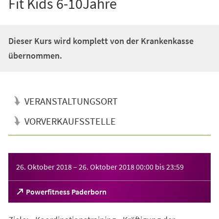
Fit Kids 6-10Jahre
Dieser Kurs wird komplett von der Krankenkasse
übernommen.
VERANSTALTUNGSORT
VORVERKAUFSSTELLE
Veranstaltungsinformationen
26. Oktober 2018
–
26. Oktober 2018
00:00
bis
23:59
(Öffnet
Powerfitness Paderborn
in
einem