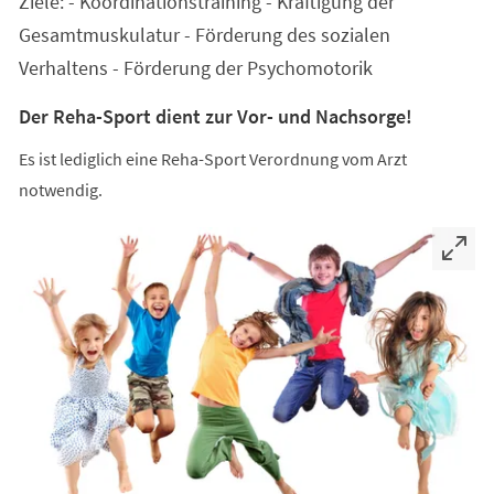
Ziele: - Koordinationstraining - Kräftigung der
neuen
Tab)
Gesamtmuskulatur - Förderung des sozialen
Verhaltens - Förderung der Psychomotorik
Der Reha-Sport dient zur Vor- und Nachsorge!
Es ist lediglich eine Reha-Sport Verordnung vom Arzt
notwendig.