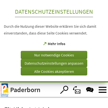
Inhalt anspringen
DATENSCHUTZEINSTELLUNGEN
Durch die Nutzung dieser Website erklären Sie sich damit
einverstanden, dass diese Seite Cookies verwendet.
(Öffnet
Mehr Infos
in
einem
Nur notwendige Cookies
neuen
Tab)
Datenschutzeinstellungen anpassen
Alle Cookies akzeptieren
Visuelle
Paderborn
Assistenzsoftware
öffnen.