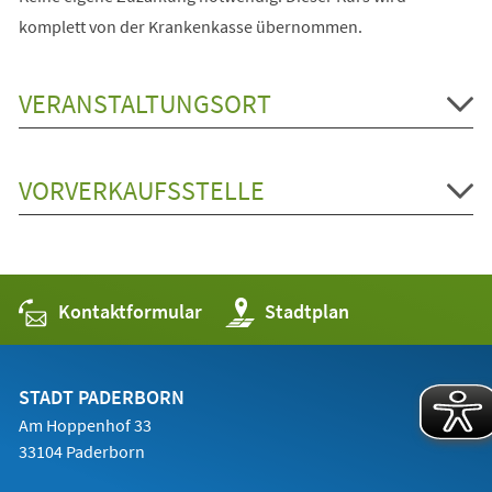
komplett von der Krankenkasse übernommen.
VERANSTALTUNGSORT
VORVERKAUFSSTELLE
Kontaktformular
(Öffnet
Stadtplan
in
einem
neuen
Tab)
STADT PADERBORN
Am Hoppenhof 33
33104 Paderborn