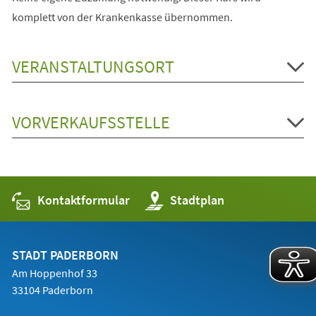
komplett von der Krankenkasse übernommen.
VERANSTALTUNGSORT
VORVERKAUFSSTELLE
Kontaktformular
(Öffnet
Stadtplan
in
einem
neuen
Tab)
STADT PADERBORN
Am Hoppenhof 33
33104 Paderborn