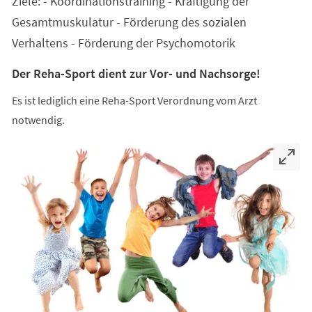
Ziele: - Koordinationstraining - Kräftigung der
neuen
Tab)
Gesamtmuskulatur - Förderung des sozialen
Verhaltens - Förderung der Psychomotorik
Der Reha-Sport dient zur Vor- und Nachsorge!
Es ist lediglich eine Reha-Sport Verordnung vom Arzt
notwendig.