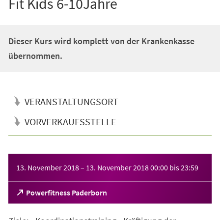
Fit Kids 6-10Jahre
Dieser Kurs wird komplett von der Krankenkasse
übernommen.
VERANSTALTUNGSORT
VORVERKAUFSSTELLE
Veranstaltungsinformationen
13. November 2018
–
13. November 2018
00:00
bis
23:59
(Öffnet
Powerfitness Paderborn
in
einem