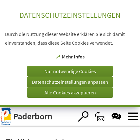
Inhalt anspringen
DATENSCHUTZEINSTELLUNGEN
Durch die Nutzung dieser Website erklären Sie sich damit
einverstanden, dass diese Seite Cookies verwendet.
(Öffnet
Mehr Infos
in
einem
Nur notwendige Cookies
neuen
Tab)
Datenschutzeinstellungen anpassen
Alle Cookies akzeptieren
Visuelle
Paderborn
Assistenzsoftware
öffnen.