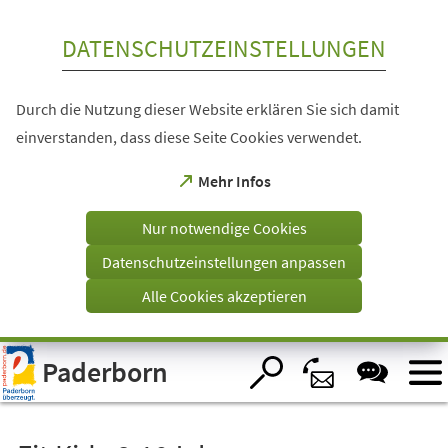
Inhalt anspringen
DATENSCHUTZEINSTELLUNGEN
Durch die Nutzung dieser Website erklären Sie sich damit
einverstanden, dass diese Seite Cookies verwendet.
(Öffnet
Mehr Infos
in
einem
Nur notwendige Cookies
neuen
Tab)
Datenschutzeinstellungen anpassen
Alle Cookies akzeptieren
Visuelle
Paderborn
Assistenzsoftware
öffnen.