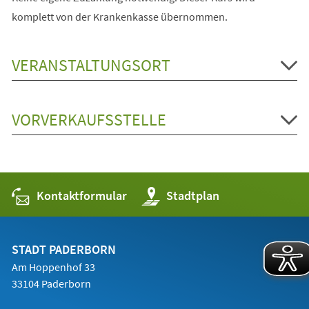
komplett von der Krankenkasse übernommen.
VERANSTALTUNGSORT
VORVERKAUFSSTELLE
Kontaktformular
(Öffnet
Stadtplan
in
einem
neuen
Tab)
STADT PADERBORN
Am Hoppenhof 33
33104 Paderborn