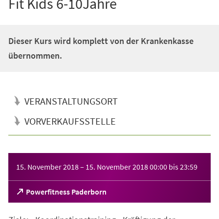
Fit Kids 6-10Jahre
Dieser Kurs wird komplett von der Krankenkasse
übernommen.
VERANSTALTUNGSORT
VORVERKAUFSSTELLE
Veranstaltungsinformationen
15. November 2018
–
15. November 2018
00:00
bis
23:59
(Öffnet
Powerfitness Paderborn
in
einem