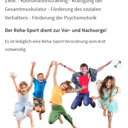
Ziele: - Koordinationstraining - Kräftigung der
neuen
Tab)
Gesamtmuskulatur - Förderung des sozialen
Verhaltens - Förderung der Psychomotorik
Der Reha-Sport dient zur Vor- und Nachsorge!
Es ist lediglich eine Reha-Sport Verordnung vom Arzt
notwendig.