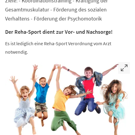
Ziele: - Koordinationstraining - Kräftigung der
neuen
Tab)
Gesamtmuskulatur - Förderung des sozialen
Verhaltens - Förderung der Psychomotorik
Der Reha-Sport dient zur Vor- und Nachsorge!
Es ist lediglich eine Reha-Sport Verordnung vom Arzt
notwendig.