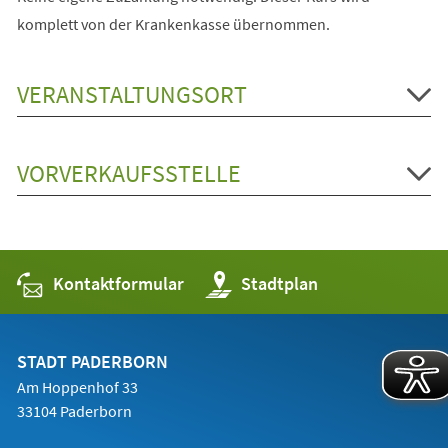
komplett von der Krankenkasse übernommen.
VERANSTALTUNGSORT
VORVERKAUFSSTELLE
Kontaktformular
(Öffnet
Stadtplan
in
einem
neuen
Tab)
STADT PADERBORN
Am Hoppenhof 33
33104 Paderborn