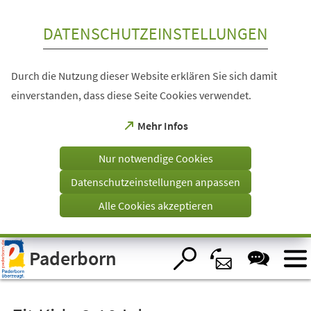
Inhalt anspringen
DATENSCHUTZEINSTELLUNGEN
Durch die Nutzung dieser Website erklären Sie sich damit
einverstanden, dass diese Seite Cookies verwendet.
(Öffnet
Mehr Infos
in
einem
Nur notwendige Cookies
neuen
Tab)
Datenschutzeinstellungen anpassen
Alle Cookies akzeptieren
Visuelle
Paderborn
Assistenzsoftware
öffnen.