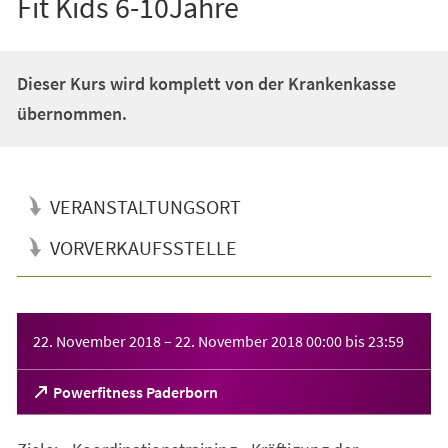
Fit Kids 6-10Jahre
Dieser Kurs wird komplett von der Krankenkasse
übernommen.
VERANSTALTUNGSORT
VORVERKAUFSSTELLE
Veranstaltungsinformationen
22. November 2018
–
22. November 2018
00:00
bis
23:59
(Öffnet
Powerfitness Paderborn
in
einem